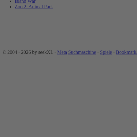
Island War
Zoo 2: Animal Park
©
2004 - 2026 by
seek
XL
-
M
e
t
a
S
u
c
h
m
a
s
c
h
i
n
e
-
Spiele
-
Bookmark