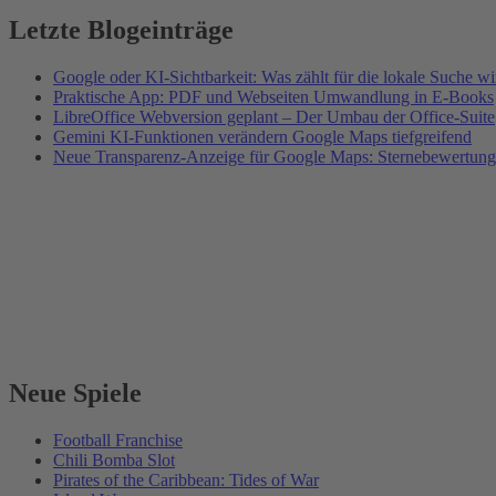
Letzte Blogeinträge
Google oder KI-Sichtbarkeit: Was zählt für die lokale Suche wi
Praktische App: PDF und Webseiten Umwandlung in E-Books
LibreOffice Webversion geplant – Der Umbau der Office-Suite
Gemini KI-Funktionen verändern Google Maps tiefgreifend
Neue Transparenz-Anzeige für Google Maps: Sternebewertung
Neue Spiele
Football Franchise
Chili Bomba Slot
Pirates of the Caribbean: Tides of War