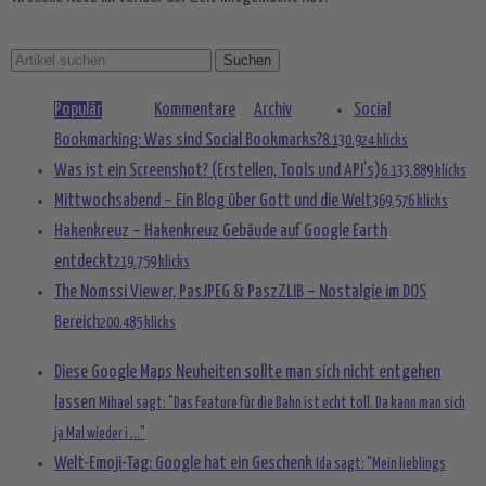
Populär
Kommentare
Archiv
Social
Bookmarking: Was sind Social Bookmarks?
8.130.924 klicks
Was ist ein Screenshot? (Erstellen, Tools und API’s)
6.133.889 klicks
Mittwochsabend – Ein Blog über Gott und die Welt
369.576 klicks
Hakenkreuz – Hakenkreuz Gebäude auf Google Earth
entdeckt
219.759 klicks
The Nomssi Viewer, PasJPEG & PaszZLIB – Nostalgie im DOS
Bereich
200.485 klicks
Diese Google Maps Neuheiten sollte man sich nicht entgehen
lassen
Mihael sagt: "Das Feature für die Bahn ist echt toll. Da kann man sich
ja Mal wieder i ..."
Welt-Emoji-Tag: Google hat ein Geschenk
Ida sagt: "Mein lieblings