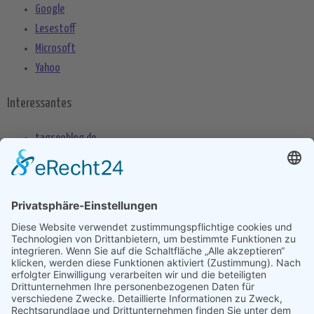
Google
Lesestoff
Microsoft
Yahoo
Interessantes
tagseoblog.de
SEO Blog
seo-trainee.de
seitenname.de
seo-book.de
seokratie.de
Tags
App
Android
Datenschutz
Android Phone
Apple
Anwendung
Betriebssystem