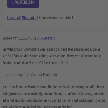
... WEITERLESEN
für Adieu Home-Office: 
Lesestoff
,
Microsoft
|
Kommentare deaktiviert
Seite 1 von 11
1
2
3
4
5
...
10
...
»
Letzte »
Die WhatsApp-Übernahme von Facebook, neue Messenger-Apps, die in
großer Zahl an den Start gehen, Wachstums-News von eBay und neue
Produkte mit dem Firefox-OS-System von Sony.
Übernahmen, Dienste und Produkte
Nicht nur Dienste, Produkte und Neuheiten sind das Kerngeschäft dieser
Kategorie, sondern auch allgemeine Themen zum Web 2.0, zum generellen
Internet und den verschiedenen Möglichkeiten und Entwicklungen, die das
virtuelle Netz im Verlauf der Zeit mitgemacht hat.