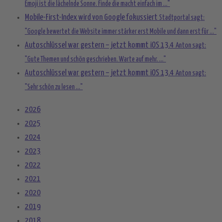
Emoji ist die lächelnde Sonne. Finde die macht einfach im ..."
Mobile-First-Index wird von Google fokussiert
Stadtportal sagt:
"Google bewertet die Website immer stärker erst Mobile und dann erst für ..."
Autoschlüssel war gestern – jetzt kommt iOS 13.4
Anton sagt:
"Gute Themen und schön geschrieben. Warte auf mehr. ..."
Autoschlüssel war gestern – jetzt kommt iOS 13.4
Anton sagt:
"Sehr schön zu lesen ..."
2026
2025
2024
2023
2022
2021
2020
2019
2018