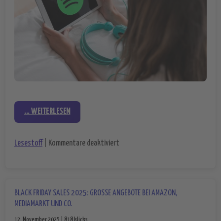
... WEITERLESEN
für Mehr Information zu Liedern: Sp
Lesestoff
|
Kommentare deaktiviert
BLACK FRIDAY SALES 2025: GROSSE ANGEBOTE BEI AMAZON, M
EDIAMARKT UND CO.
12. November 2025 | 818 klicks