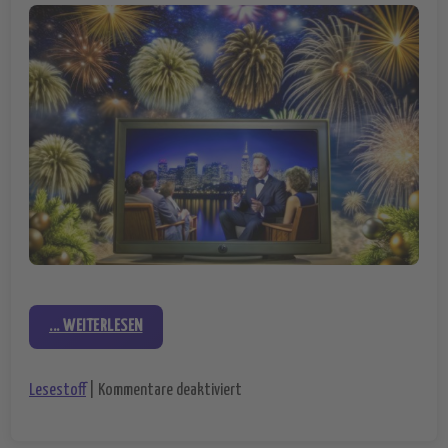
... WEITERLESEN
für Von romantisch bis aufregend: D
Lesestoff
|
Kommentare deaktiviert