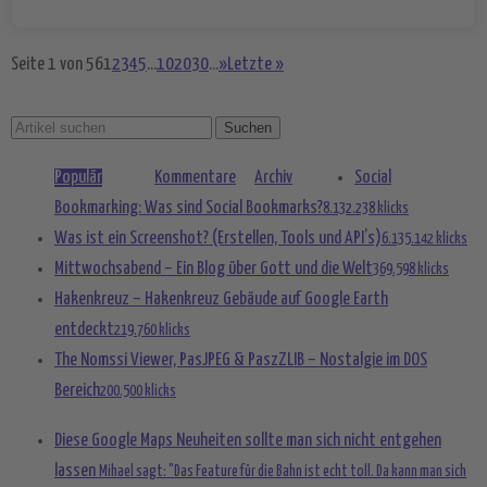
Seite 1 von 56
1
2
3
4
5
...
10
20
30
...
»
Letzte »
Populär
Kommentare
Archiv
Social
Bookmarking: Was sind Social Bookmarks?
8.132.238 klicks
Was ist ein Screenshot? (Erstellen, Tools und API’s)
6.135.142 klicks
Mittwochsabend – Ein Blog über Gott und die Welt
369.598 klicks
Hakenkreuz – Hakenkreuz Gebäude auf Google Earth
entdeckt
219.760 klicks
The Nomssi Viewer, PasJPEG & PaszZLIB – Nostalgie im DOS
Bereich
200.500 klicks
Diese Google Maps Neuheiten sollte man sich nicht entgehen
lassen
Mihael sagt: "Das Feature für die Bahn ist echt toll. Da kann man sich