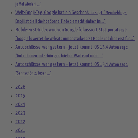
ja Mal wieder i ..."
Welt-Emoji-Tag: Google hat ein Geschenk
Ida sagt: "Mein lieblings
Emoji ist die lächelnde Sonne. Finde die macht einfach im ..."
Mobile-First-Index wird von Google fokussiert
Stadtportal sagt:
"Google bewertet die Website immer stärker erst Mobile und dann erst für ..."
Autoschlüssel war gestern – jetzt kommt iOS 13.4
Anton sagt:
"Gute Themen und schön geschrieben. Warte auf mehr. ..."
Autoschlüssel war gestern – jetzt kommt iOS 13.4
Anton sagt:
"Sehr schön zu lesen ..."
2026
2025
2024
2023
2022
2021