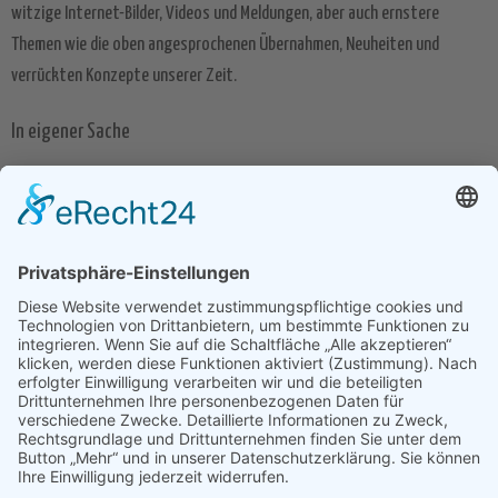
witzige Internet-Bilder, Videos und Meldungen, aber auch ernstere
Themen wie die oben angesprochenen Übernahmen, Neuheiten und
verrückten Konzepte unserer Zeit.
In eigener Sache
Natürlich sind wir teilweise auch in eigener Sache unterwegs und
informieren euch im Bereich Corporate über mögliche anstehende
Wartungsarbeiten oder Neuheiten unser Angebote. Wer stattdessen
lieber englischsprachige News lesen möchte, wird im Bereich Englisch
Search Engine News fündig.
Was es auch ist – wir wünschen euch viel Spaß im Blog von seekXL und
freuen uns über euer Feedback in den Kommentaren. Ihr habt Themen-
Wünsche? Ihr wollt mehr über ein bestimmtes Unternehmen wissen? Ihr
wollt noch mehr kontroverse Diskussionen und andersartige News?
Perfekt! Teilt es uns mit und wir werden unser Bestes geben, um unsere