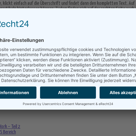
 klickt einfach auf die Überschrift und findet dann den kompletten Text. Auf
artikeln hinterlassen können. Zudem finden sich auf der rechten Seite auch di
, Politik und auch eine Jura Ecke.
e bild.de erwähnt
zu werden. Dabei ging es um eine interessante Aktion. Dies
esem Wort handelt es sich um eine Wortneuschöpfung. Die stammte vom Online
um ging, die eigene Webseite auf dieses Wort auszurichten. Auch auf Mitt
Erwähnung im entsprechenden Artikel der Bild erhielt.
 Wer gerne interessante Artikel liest, hat so eine große Auswahl und findet im
e haben möchte, kann auch einen Blick auf die Texte von Mittwochabends werf
n, um über Gott und die Welt zu sprechen. Das zeigt sich auch im Blog, in de
rk – Teil 2
S Bereich