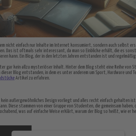
 dem nicht einfach nur Inhalte im Internet konsumiert, sondern auch selbst er
n. Das ist oftmals sehr interessant, da man so Einblicke erhält, die es sons
eren kann. Ein Blog, der in den letzten Jahren entstanden ist und regelmäßig
nter gar kein allzu mysteriöser Inhalt. Hinter dem Blog steht eine Reihe von
ch dieser Blog entstanden, in dem es unter anderem um Sport, Hardware und T
ndstücke
Artikel zu erfahren.
kein außergewöhnliches Design vorliegt und alles recht einfach gehalten ist.
n kann. Diese stammen von einer Gruppe von Studenten, die gemeinsam haben, 
chabend, was auf einfache Weise erklärt, warum der Blog so heißt, wie er hei