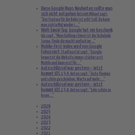
Diese Google Maps Neuheiten sollte man
sich nicht entgehen lassen
Mihael sagt:
"Das Feature für die Bahn ist echt toll. Da kann
man sich ja Mal wieder i ..."
Welt-Emoji-Tag: Google hat ein Geschenk
Ida sagt: "Mein lieblings Emoji ist die lächelnde
Sonne. Finde die macht einfach im ..."
Mobile-First-Index wird von Google
fokussiert
Stadtportal sagt: "Google
bewertet die Website immer stärker erst
Mobile und dann erst für ..."
Autoschlüssel war gestern – jetzt
kommt iOS 13.4
Anton sagt: "Gute Themen
und schön geschrieben. Warte auf mehr. ..."
Autoschlüssel war gestern – jetzt
kommt iOS 13.4
Anton sagt: "Sehr schön zu
lesen ..."
2026
2025
2024
2023
2022
2021