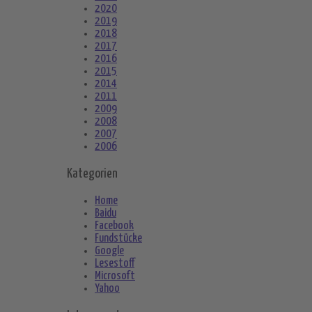
2020
2019
2018
2017
2016
2015
2014
2011
2009
2008
2007
2006
Kategorien
Home
Baidu
Facebook
Fundstücke
Google
Lesestoff
Microsoft
Yahoo