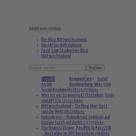
Inhaltsverzeichnis
Der Blog Mittwochsabend
Die Aktion Befreiphone
Fazit zum Studenten-Blog
Mittwochsabend
Populär
Kommentare
Social
Archiv
Bookmarking: Was sind
Social Bookmarks?
8.115.733 klicks
Was ist ein Screenshot? (Erstellen, Tools
und API’s)
6.115.722 klicks
Mittwochsabend – Ein Blog über Gott
und die Welt
368.229 klicks
Hakenkreuz – Hakenkreuz Gebäude auf
Google Earth entdeckt
219.753 klicks
The Nomssi Viewer, PasJPEG & PaszZLIB
– Nostalgie im DOS Bereich
199.458 klicks