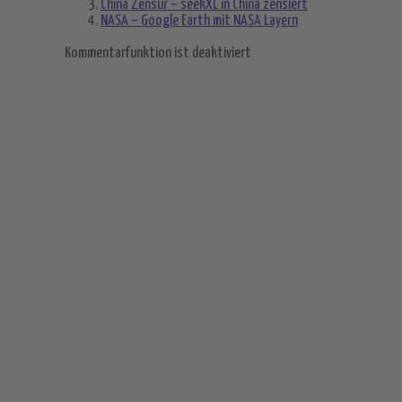
China Zensur – seekXL in China zensiert
NASA – Google Earth mit NASA Layern
Kommentarfunktion ist deaktiviert