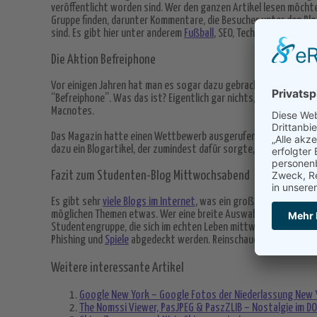
veröffentlicht worden sind. Wer den ganzen Artikel lesen möchte,
Gruppe finden, darunter Kommentare, die Besucher unter den Blog
sind. Es gibt hier unter anderem
Fußball
, SEO, Technik, Wirtschaft
Die Aktion Befreiphone
Vor einigen Jahren hat man es sogar dazu gebracht,
auf der Seit
“Befreiphone”. Was das ist? Eigentlich gar nichts, denn bei di
Macnotes.
Das Magazin hatte einen Wettbewerb ausgerufen, bei dem es dar
dazu ein Blogartikel, der zumindest dafür sorgte, dass man eine 
Fazit zum Studenten-Blog Mittwochsabend
Es gibt sehr
viele Blogs im Internet
, was ein großer Vorteil ist.
möglichen Themen etwas. Wer eine breite Auswahl auf einer Seit
Studentengruppe, die sich im echten Leben mittwochabends treffe
Phishing und
Spiele
abgedeckt werden. Reinschauen lohnt sich.
Weitere interessante Artikel
Google New York – Google Fotos der Niederlassung New Yo
The Nomssi Viewer, PasJPEG & PaszZLIB – Nostalgie im DO