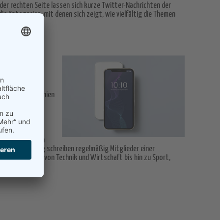
 der rechten Seite lassen sich kurze Twitter-Nachrichten der
e Kategorien, mit denen sich zeigt, wie vielfältig die Themen
e nannte sich
-Magazin
wochabends erschien
 Grunde zu allen
en. In dem Blog schreiben regelmäßig Mitglieder einer
m viele Themen von Technik und Wirtschaft bis hin zu Sport,