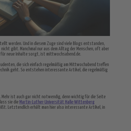
stellt werden. Und in diesem Zuge sind viele Blogs entstanden,
t nicht gibt. Manchmal nur aus dem Alltag der Menschen, oft aber
 für neue Inhalte sorgt, ist mittwochsabend.de.
 Studenten, die sich einfach regelmäßig am Mittwochabend treffen
echnik geht. So entstehen interessante Artikel, die regelmäßig
 Mehr ist auch gar nicht notwendig, denn wichtig für die Seite
dass sie die
Martin-Luther-Universität Halle-Wittenberg
ßt. Letztendlich erhält man hier also interessante Artikel, in