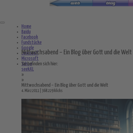
Zum
Hauptinhalt
springen
Home
Baidu
Facebook
Fundstücke
Google
Mittwochsabend – Ein Blog über Gott und die Welt
Lesestoff
Microsoft
Yahoo
Sie befinden sich hier:
seekXL
»
»
Mittwochsabend – Ein Blog über Gott und die Welt
4. März 2011 | 368.229 klicks