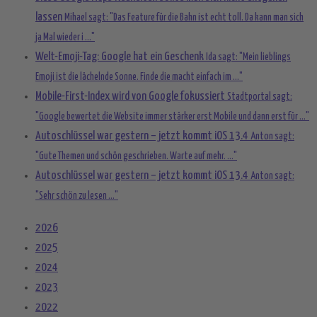
lassen
Mihael sagt: "Das Feature für die Bahn ist echt toll. Da kann man sich
ja Mal wieder i ..."
Welt-Emoji-Tag: Google hat ein Geschenk
Ida sagt: "Mein lieblings
Emoji ist die lächelnde Sonne. Finde die macht einfach im ..."
Mobile-First-Index wird von Google fokussiert
Stadtportal sagt:
"Google bewertet die Website immer stärker erst Mobile und dann erst für ..."
Autoschlüssel war gestern – jetzt kommt iOS 13.4
Anton sagt:
"Gute Themen und schön geschrieben. Warte auf mehr. ..."
Autoschlüssel war gestern – jetzt kommt iOS 13.4
Anton sagt:
"Sehr schön zu lesen ..."
2026
2025
2024
2023
2022