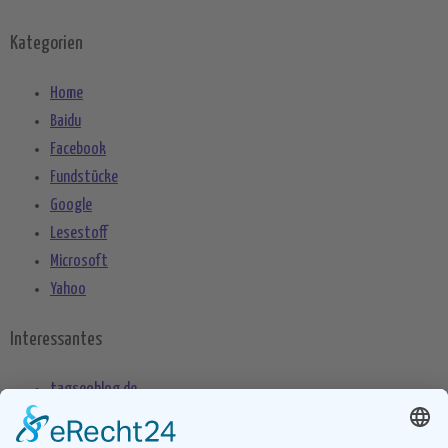
Kategorien
Home
Baidu
Facebook
Fundstücke
Google
Lesestoff
Microsoft
Yahoo
Interessantes
tagseoblog.de
SEO Blog
seo-trainee.de