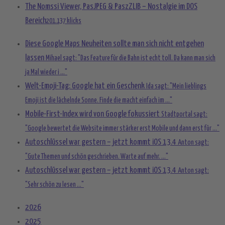
The Nomssi Viewer, PasJPEG & PaszZLIB – Nostalgie im DOS
Bereich
201.137 klicks
Diese Google Maps Neuheiten sollte man sich nicht entgehen
lassen
Mihael sagt: "Das Feature für die Bahn ist echt toll. Da kann man sich
ja Mal wieder i ..."
Welt-Emoji-Tag: Google hat ein Geschenk
Ida sagt: "Mein lieblings
Emoji ist die lächelnde Sonne. Finde die macht einfach im ..."
Mobile-First-Index wird von Google fokussiert
Stadtportal sagt:
"Google bewertet die Website immer stärker erst Mobile und dann erst für ..."
Autoschlüssel war gestern – jetzt kommt iOS 13.4
Anton sagt:
"Gute Themen und schön geschrieben. Warte auf mehr. ..."
Autoschlüssel war gestern – jetzt kommt iOS 13.4
Anton sagt:
"Sehr schön zu lesen ..."
2026
2025