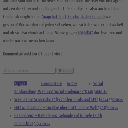
abrufbar sind und nicht im News Feed erscheinen. Die User von Instagram
Akzeptieren
nutzen die Story und sind begeistert. Das soll jetzt also auch bald bei
powered by
Usercentrics Consent
Facebook möglich sein.
Snapchat läuft Facebook den Rang ab
war
Management Platform
&
eRecht24
gestern? Wir werden auf jeden Fall sehen, wie sich das weiter entwickelt
und ob sich Facebook auf diese Weise gegen
Snapchat
durchsetzen und
wieder nach vorne rücken kann.
Kommentarfunktion ist deaktiviert
Populär
Kommentare
Archiv
Social
Bookmarking: Was sind Social Bookmarks?
8.146.946 klicks
Was ist ein Screenshot? (Erstellen, Tools und API’s)
6.144.350 klicks
Mittwochsabend – Ein Blog über Gott und die Welt
370.896 klicks
Hakenkreuz – Hakenkreuz Gebäude auf Google Earth
entdeckt
219.774 klicks