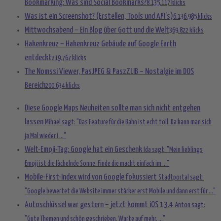
Bookmarking: Was sind Social Bookmarks?
8.135.117 klicks
Was ist ein Screenshot? (Erstellen, Tools und API’s)
6.136.985 klicks
Mittwochsabend – Ein Blog über Gott und die Welt
369.822 klicks
Hakenkreuz – Hakenkreuz Gebäude auf Google Earth
entdeckt
219.767 klicks
The Nomssi Viewer, PasJPEG & PaszZLIB – Nostalgie im DOS
Bereich
200.634 klicks
Diese Google Maps Neuheiten sollte man sich nicht entgehen
lassen
Mihael sagt: "Das Feature für die Bahn ist echt toll. Da kann man sich
ja Mal wieder i ..."
Welt-Emoji-Tag: Google hat ein Geschenk
Ida sagt: "Mein lieblings
Emoji ist die lächelnde Sonne. Finde die macht einfach im ..."
Mobile-First-Index wird von Google fokussiert
Stadtportal sagt:
"Google bewertet die Website immer stärker erst Mobile und dann erst für ..."
Autoschlüssel war gestern – jetzt kommt iOS 13.4
Anton sagt:
"Gute Themen und schön geschrieben. Warte auf mehr. ..."