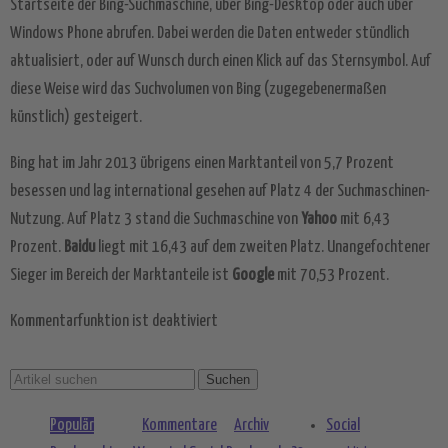
Startseite der Bing-Suchmaschine, über Bing-Desktop oder auch über
Windows Phone abrufen. Dabei werden die Daten entweder stündlich
Akzeptieren
aktualisiert, oder auf Wunsch durch einen Klick auf das Sternsymbol. Auf
powered by
Usercentrics Consent
diese Weise wird das Suchvolumen von Bing (zugegebenermaßen
Management Platform
&
eRecht24
künstlich) gesteigert.
Bing hat im Jahr 2013 übrigens einen Marktanteil von 5,7 Prozent
besessen und lag international gesehen auf Platz 4 der Suchmaschinen-
Nutzung. Auf Platz 3 stand die Suchmaschine von
Yahoo
mit 6,43
Prozent.
Baidu
liegt mit 16,43 auf dem zweiten Platz. Unangefochtener
Sieger im Bereich der Marktanteile ist
Google
mit 70,53 Prozent.
Kommentarfunktion ist deaktiviert
Populär
Kommentare
Archiv
Social