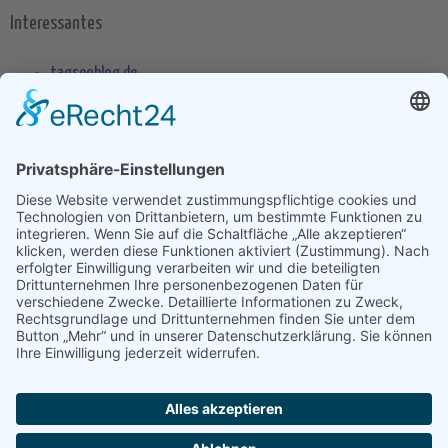
Interessantes
tagseoblog.de
SEO Blog
seo-trainee.de
seitenname.de
seo-book.de
seokratie.de
Tags
App
Android
Datenschutz
Android Phone
Apple
Anwendung
Betriebssystem
Entwicklung
Internet
Social
Google Handy
Plattform
Smartphone
Wettbewerb
Übernahme