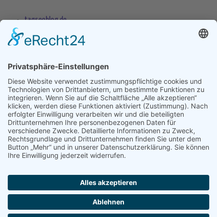
tagseoblog.de
SEO Blog
seo-trainee.de
seitenname.de
seo-book.de
seokratie.de
Tags
App
Android
Datenschutz
Android Phone
Apple
Anwendung
Betriebssystem
Entwicklung
Internet
Social
Google Handy
Plattform
Smartphone
Wettbewerb
Übernahme