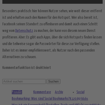
Service zu, um dieses Video
anzusehen.
Besonders praktisch: hier können Nutzer sehen, wie weit dieser entfernt
ist und erhalten auch den Namen für den Hotspot. Wer also bereit ist,
Mehr Informationen
Facebook seinen Standort zu offenbaren und damit auch einen Schritt
weg vom
Datenschutz
zu machen, der kann von diesem neuen Dienst
Akzeptieren
profitieren. Aber: Es gibt auch Apps, über die sich Hotspots finden lassen
powered by
Usercentrics Consent
und die teilweise sogar die Passwörter für diese zur Verfügung stellen.
Management Platform
&
eRecht24
Daher ist es immer empfehlenswert, als Nutzer nach den passenden
Alternativen zu schauen.
Kommentarfunktion ist deaktiviert
Populär
Kommentare
Archiv
Social
Bookmarking: Was sind Social Bookmarks?
8.120.697 klicks