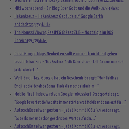
Was ist ein Screenshot? (Erstellen, Tools und API’s)
6.122.028 klicks
Mittwochsabend – Ein Blog über Gott und die Welt
368.594 klicks
Hakenkreuz – Hakenkreuz Gebäude auf Google Earth
entdeckt
219.755 klicks
The Nomssi Viewer, PasJPEG & PaszZLIB – Nostalgie im DOS
Bereich
199.639 klicks
Diese Google Maps Neuheiten sollte man sich nicht entgehen
lassen
Mihael sagt: "Das Feature für die Bahn ist echt toll. Da kann man sich
ja Mal wieder i ..."
Welt-Emoji-Tag: Google hat ein Geschenk
Ida sagt: "Mein lieblings
Emoji ist die lächelnde Sonne. Finde die macht einfach im ..."
Mobile-First-Index wird von Google fokussiert
Stadtportal sagt:
"Google bewertet die Website immer stärker erst Mobile und dann erst für ..."
Autoschlüssel war gestern – jetzt kommt iOS 13.4
Anton sagt:
"Gute Themen und schön geschrieben. Warte auf mehr. ..."
Autoschlüssel war gestern – jetzt kommt iOS 13.4
Anton sagt: