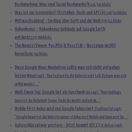
Bookmarking: Was sind Social Bookmarks?
8.141.341 klicks
Was ist ein Screenshot? (Erstellen, Tools und API’s)
6.140.524 klicks
Mittwochsabend – Ein Blog über Gott und die Welt
370.311 klicks
Hakenkreuz – Hakenkreuz Gebäude auf Google Earth
entdeckt
219.768 klicks
The Nomssi Viewer, PasJPEG & PaszZLIB – Nostalgie im DOS
Bereich
200.741 klicks
Diese Google Maps Neuheiten sollte man sich nicht entgehen
lassen
Mihael sagt: "Das Feature für die Bahn ist echt toll. Da kann man sich
ja Mal wieder i ..."
Welt-Emoji-Tag: Google hat ein Geschenk
Ida sagt: "Mein lieblings
Emoji ist die lächelnde Sonne. Finde die macht einfach im ..."
Mobile-First-Index wird von Google fokussiert
Stadtportal sagt:
"Google bewertet die Website immer stärker erst Mobile und dann erst für ..."
Autoschlüssel war gestern – jetzt kommt iOS 13.4
Anton sagt: