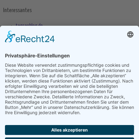
Interessantes
tagseoblog.de
SEO Blog
seo-trainee.de
seitenname.de
seo-book.de
seokratie.de
Tags
App
Android
Datenschutz
Android Phone
Apple
Anwendung
Betriebssystem
Entwicklung
Internet
Social
Google Handy
Plattform
Smartphone
Wettbewerb
Übernahme