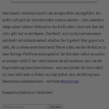
Mehr Informationen
Investments sind heute bereits mit wenigen Klicks durchgeführt. Das
Akzeptieren
wollte sich auch der Seitenbetreiber zunutze machen – oder zumindest
einige seiner Follower. Während es das Profil selbst schon seit dem Jahr
powered by
Usercentrics Consent
Management Platform
&
eRecht24
2012 gibt, hat es den Namen „Elon Musk“ erst vor Kurzem bekommen
und direkt viel Aufmerksamkeit erhalten. Das Ergebnis? Über gepostete
Links, die zu einem neuen Investment führen sollen, werden die Nutzer zu
einer Betrugs-Plattform weitergeleitet. Der Betreiber selbst versuchte
es weniger subtil. Er hat seine Follower darauf verwiesen, dass sie mit
Kryptowährung investieren können – und zwar bei ihm. Die Seite selbst
ist zwar nicht mehr zu finden, sie zeigt jedoch, dass der Betrug neue
Dimensionen annehmen kann – auch beim
Metaversum
.
Kommentarfunktion ist deaktiviert