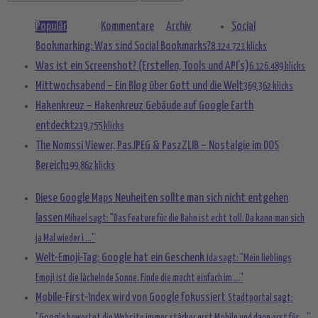
Populär
Kommentare
Archiv
Social
Bookmarking: Was sind Social Bookmarks?
8.124.721 klicks
Was ist ein Screenshot? (Erstellen, Tools und API’s)
6.126.489 klicks
Mittwochsabend – Ein Blog über Gott und die Welt
369.362 klicks
Hakenkreuz – Hakenkreuz Gebäude auf Google Earth
entdeckt
219.755 klicks
The Nomssi Viewer, PasJPEG & PaszZLIB – Nostalgie im DOS
Bereich
199.862 klicks
Diese Google Maps Neuheiten sollte man sich nicht entgehen
lassen
Mihael sagt: "Das Feature für die Bahn ist echt toll. Da kann man sich
ja Mal wieder i ..."
Welt-Emoji-Tag: Google hat ein Geschenk
Ida sagt: "Mein lieblings
Emoji ist die lächelnde Sonne. Finde die macht einfach im ..."
Mobile-First-Index wird von Google fokussiert
Stadtportal sagt: