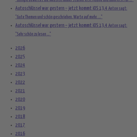
"Google bewertet die Website immer stärker erst Mobile und dann erst für ..."
Autoschlüssel war gestern – jetzt kommt iOS 13.4
Anton sagt:
"Gute Themen und schön geschrieben. Warte auf mehr. ..."
Autoschlüssel war gestern – jetzt kommt iOS 13.4
Anton sagt:
"Sehr schön zu lesen ..."
2026
2025
2024
2023
2022
2021
2020
2019
2018
2017
2016