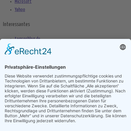
Microsoft
Yahoo
Interessantes
tagseoblog.de
SEO Blog
seo-trainee.de
seitenname.de
seo-book.de
seokratie.de
Tags
App
Android
Datenschutz
Android Phone
Apple
Anwendung
Betriebssystem
Entwicklung
Internet
Social
Google Handy
Plattform
Smartphone
Wettbewerb
Übernahme