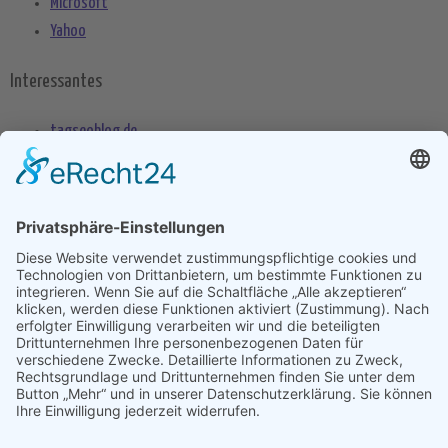
Microsoft
Yahoo
Interessantes
tagseoblog.de
SEO Blog
seo-trainee.de
seitenname.de
seo-book.de
seokratie.de
Tags
App
Android
Datenschutz
Android Phone
Apple
Anwendung
Betriebssystem
Entwicklung
Internet
Social
Google Handy
Plattform
Smartphone
Wettbewerb
Übernahme