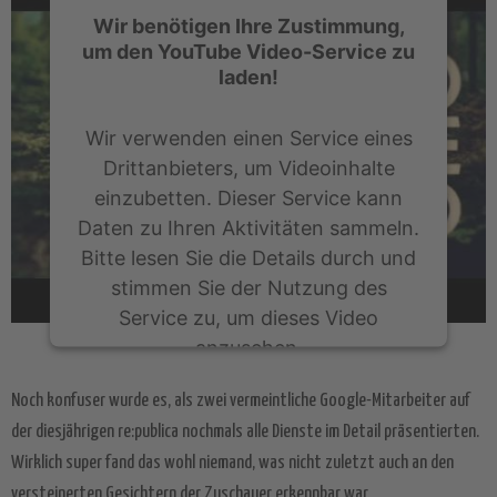
Wir benötigen Ihre Zustimmung,
um den YouTube Video-Service zu
laden!
Wir verwenden einen Service eines
Drittanbieters, um Videoinhalte
einzubetten. Dieser Service kann
Daten zu Ihren Aktivitäten sammeln.
Bitte lesen Sie die Details durch und
stimmen Sie der Nutzung des
Service zu, um dieses Video
anzusehen.
Noch konfuser wurde es, als zwei vermeintliche Google-Mitarbeiter auf
Mehr Informationen
der diesjährigen re:publica nochmals alle Dienste im Detail präsentierten.
Wirklich super fand das wohl niemand, was nicht zuletzt auch an den
Akzeptieren
versteinerten Gesichtern der Zuschauer erkennbar war.