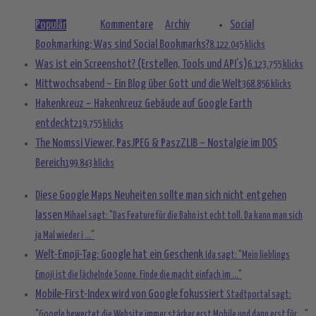
Populär
Kommentare
Archiv
Social
Bookmarking: Was sind Social Bookmarks?
8.122.045 klicks
Was ist ein Screenshot? (Erstellen, Tools und API’s)
6.123.755 klicks
Mittwochsabend – Ein Blog über Gott und die Welt
368.856 klicks
Hakenkreuz – Hakenkreuz Gebäude auf Google Earth
entdeckt
219.755 klicks
The Nomssi Viewer, PasJPEG & PaszZLIB – Nostalgie im DOS
Bereich
199.843 klicks
Diese Google Maps Neuheiten sollte man sich nicht entgehen
lassen
Mihael sagt: "Das Feature für die Bahn ist echt toll. Da kann man sich
ja Mal wieder i ..."
Welt-Emoji-Tag: Google hat ein Geschenk
Ida sagt: "Mein lieblings
Emoji ist die lächelnde Sonne. Finde die macht einfach im ..."
Mobile-First-Index wird von Google fokussiert
Stadtportal sagt:
"Google bewertet die Website immer stärker erst Mobile und dann erst für ..."