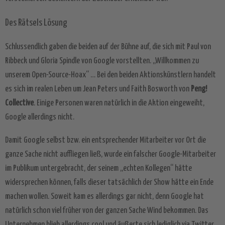
powered by
Usercentrics Consent
Management Platform
&
eRecht24
Des Rätsels Lösung
Schlussendlich gaben die beiden auf der Bühne auf, die sich mit Paul von
Ribbeck und Gloria Spindle von Google vorstellten. „Willkommen zu
unserem Open-Source-Hoax“ … Bei den beiden Aktionskünstlern handelt
es sich im realen Leben um Jean Peters und Faith Bosworth von
Peng!
Collective
. Einige Personen waren natürlich in die Aktion eingeweiht,
Google allerdings nicht.
Damit Google selbst bzw. ein entsprechender Mitarbeiter vor Ort die
ganze Sache nicht auffliegen ließ, wurde ein falscher Google-Mitarbeiter
im Publikum untergebracht, der seinem „echten Kollegen“ hätte
widersprechen können, falls dieser tatsächlich der Show hätte ein Ende
machen wollen. Soweit kam es allerdings gar nicht, denn Google hat
natürlich schon viel früher von der ganzen Sache Wind bekommen. Das
Unternehmen blieb allerdings cool und äußerte sich lediglich via Twitter