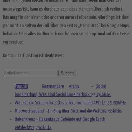
über die eigenen Reisen zu behalten. Gerade dann, wenn man sehr viel
Mehr Informationen
unterwegs ist, kann es durchaus sein, dass man den Überblick verliert.
Das mag für den einen oder anderen unvorstellbar sein. Allerdings ist dies
Akzeptieren
gar nicht so selten der Fall. Über den Reiter „Meine Orte“ bei Google Maps
powered by
Usercentrics Consent
behalten User alles im Überblick und können sich so optimal auf ihre Reise
Management Platform
&
eRecht24
vorbereiten.
Kommentarfunktion ist deaktiviert
Populär
Kommentare
Archiv
Social
Bookmarking: Was sind Social Bookmarks?
8.133.454 klicks
Was ist ein Screenshot? (Erstellen, Tools und API’s)
6.135.759 klicks
Mittwochsabend – Ein Blog über Gott und die Welt
369.755 klicks
Hakenkreuz – Hakenkreuz Gebäude auf Google Earth
entdeckt
219.760 klicks