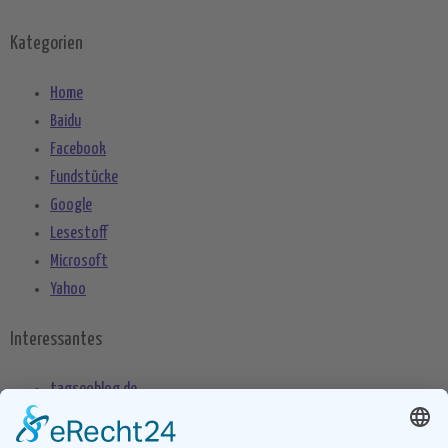
Kategorien
Home
Baidu
Facebook
Fundstücke
Google
Lesestoff
Microsoft
Yahoo
Interessantes
tagseoblog.de
SEO Blog
seo-trainee.de