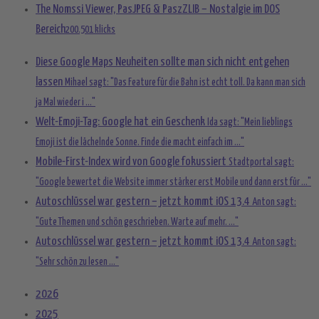
The Nomssi Viewer, PasJPEG & PaszZLIB – Nostalgie im DOS
Bereich
200.501 klicks
Diese Google Maps Neuheiten sollte man sich nicht entgehen
lassen
Mihael sagt: "Das Feature für die Bahn ist echt toll. Da kann man sich
ja Mal wieder i ..."
Welt-Emoji-Tag: Google hat ein Geschenk
Ida sagt: "Mein lieblings
Emoji ist die lächelnde Sonne. Finde die macht einfach im ..."
Mobile-First-Index wird von Google fokussiert
Stadtportal sagt:
"Google bewertet die Website immer stärker erst Mobile und dann erst für ..."
Autoschlüssel war gestern – jetzt kommt iOS 13.4
Anton sagt:
"Gute Themen und schön geschrieben. Warte auf mehr. ..."
Autoschlüssel war gestern – jetzt kommt iOS 13.4
Anton sagt:
"Sehr schön zu lesen ..."
2026
2025