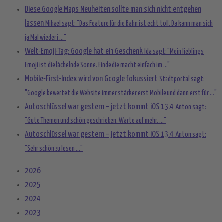
Diese Google Maps Neuheiten sollte man sich nicht entgehen
lassen
Mihael sagt: "Das Feature für die Bahn ist echt toll. Da kann man sich
ja Mal wieder i ..."
Welt-Emoji-Tag: Google hat ein Geschenk
Ida sagt: "Mein lieblings
Emoji ist die lächelnde Sonne. Finde die macht einfach im ..."
Mobile-First-Index wird von Google fokussiert
Stadtportal sagt:
"Google bewertet die Website immer stärker erst Mobile und dann erst für ..."
Autoschlüssel war gestern – jetzt kommt iOS 13.4
Anton sagt:
"Gute Themen und schön geschrieben. Warte auf mehr. ..."
Autoschlüssel war gestern – jetzt kommt iOS 13.4
Anton sagt:
"Sehr schön zu lesen ..."
2026
2025
2024
2023