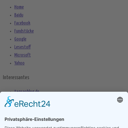
Home
Baidu
Facebook
Fundstücke
Google
Lesestoff
Microsoft
Yahoo
Interessantes
tagseoblog.de
SEO Blog
seo-trainee.de
seitenname.de
seo-book.de