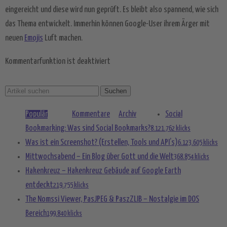
powered by
Usercentrics Consent
eingereicht und diese wird nun geprüft. Es bleibt also spannend, wie sich
Management Platform
&
eRecht24
das Thema entwickelt. Immerhin können Google-User ihrem Ärger mit
neuen
Emojis
Luft machen.
Kommentarfunktion ist deaktiviert
Populär
Kommentare
Archiv
Social
Bookmarking: Was sind Social Bookmarks?
8.121.762 klicks
Was ist ein Screenshot? (Erstellen, Tools und API’s)
6.123.605 klicks
Mittwochsabend – Ein Blog über Gott und die Welt
368.854 klicks
Hakenkreuz – Hakenkreuz Gebäude auf Google Earth
entdeckt
219.755 klicks
The Nomssi Viewer, PasJPEG & PaszZLIB – Nostalgie im DOS
Bereich
199.840 klicks