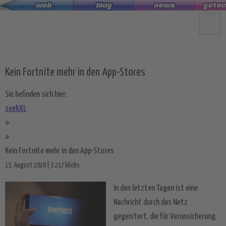
Zum
Hauptinhalt
springen
Kein Fortnite mehr in den App-Stores
Sie befinden sich hier:
seekXL
»
»
Kein Fortnite mehr in den App-Stores
15. August 2020 | 3.217 klicks
In den letzten Tagen ist eine
Nachricht durch das Netz
gegeistert, die für Verunsicherung