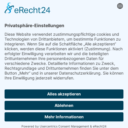
SEO Blog
seo-trainee.de
seitenname.de
seo-book.de
seokratie.de
Tags
App
Android
Datenschutz
Android Phone
Apple
Anwendung
Betriebssystem
Entwicklung
Internet
Social
Google Handy
Plattform
Smartphone
Wettbewerb
Übernahme
Copyright 2004 - 2026 by
seek
XL
- Die Meta Suchmaschine -
Impressum
-
Datenschutz