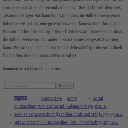
Akzeptieren
vom neuen Feature zu hören und zu lesen ist. Dies dürfte mit dem Preis
zusammenhängen. Man kann fast sagen, dass die Hülle teilweise einen
powered by
Usercentrics Consent
Management Platform
&
eRecht24
höheren Preis hat, als eine gute Unterwasserkamera. Immerhin liegt der
Preis im mittleren dreistelligen Bereich. Interessant zu wissen ist, dass
die Hülle teilweise auch bei anderen Smartphones eingesetzt werden
kann. Wer sich also mehr mit der Thematik beschäftigt, der wird schnell
feststellen, dass hier noch viel Potenzial ist.
Kommentarfunktion ist deaktiviert
Populär
Kommentare
Archiv
Social
Bookmarking: Was sind Social Bookmarks?
8.136.901 klicks
Was ist ein Screenshot? (Erstellen, Tools und API’s)
6.137.385 klicks
Mittwochsabend – Ein Blog über Gott und die Welt
369.823 klicks