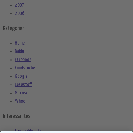
2007
2006
Kategorien
Home
Baidu
Facebook
Fundstücke
Google
Lesestoff
Microsoft
Yahoo
Interessantes
tagseoblog.de