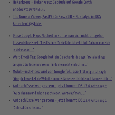
Hakenkreuz – Hakenkreuz Gebäude auf Google Earth
entdeckt
219.767 klicks
The Nomssi Viewer, PasJPEG & PaszZLIB – Nostalgie im DOS
Bereich
200.635 klicks
Diese Google Maps Neuheiten sollte man sich nicht entgehen
lassen
Mihael sagt: "Das Feature für die Bahn ist echt toll. Da kann man sich
ja Mal wieder i ..."
Welt-Emoji-Tag: Google hat ein Geschenk
Ida sagt: "Mein lieblings
Emoji ist die lächelnde Sonne. Finde die macht einfach im ..."
Mobile-First-Index wird von Google fokussiert
Stadtportal sagt:
"Google bewertet die Website immer stärker erst Mobile und dann erst für ..."
Autoschlüssel war gestern – jetzt kommt iOS 13.4
Anton sagt:
"Gute Themen und schön geschrieben. Warte auf mehr. ..."
Autoschlüssel war gestern – jetzt kommt iOS 13.4
Anton sagt:
"Sehr schön zu lesen ..."