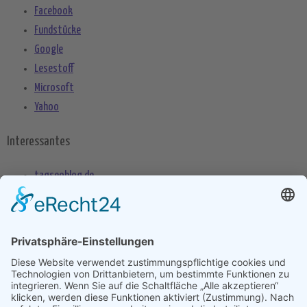
Facebook
Fundstücke
Google
Lesestoff
Microsoft
Yahoo
Interessantes
tagseoblog.de
SEO Blog
seo-trainee.de
seitenname.de
seo-book.de
seokratie.de
Tags