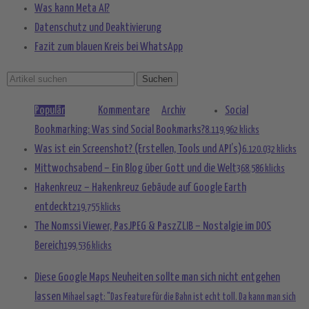
Was kann Meta AI?
Datenschutz und Deaktivierung
Fazit zum blauen Kreis bei WhatsApp
Populär
Kommentare
Archiv
Social
Bookmarking: Was sind Social Bookmarks?
8.119.962 klicks
Was ist ein Screenshot? (Erstellen, Tools und API’s)
6.120.032 klicks
Mittwochsabend – Ein Blog über Gott und die Welt
368.586 klicks
Hakenkreuz – Hakenkreuz Gebäude auf Google Earth
entdeckt
219.755 klicks
The Nomssi Viewer, PasJPEG & PaszZLIB – Nostalgie im DOS
Bereich
199.536 klicks
Diese Google Maps Neuheiten sollte man sich nicht entgehen
lassen
Mihael sagt: "Das Feature für die Bahn ist echt toll. Da kann man sich