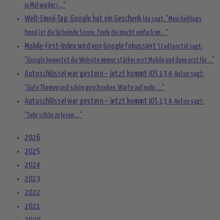
ja Mal wieder i ..."
Welt-Emoji-Tag: Google hat ein Geschenk
Ida sagt: "Mein lieblings
Emoji ist die lächelnde Sonne. Finde die macht einfach im ..."
Mobile-First-Index wird von Google fokussiert
Stadtportal sagt:
"Google bewertet die Website immer stärker erst Mobile und dann erst für ..."
Autoschlüssel war gestern – jetzt kommt iOS 13.4
Anton sagt:
"Gute Themen und schön geschrieben. Warte auf mehr. ..."
Autoschlüssel war gestern – jetzt kommt iOS 13.4
Anton sagt:
"Sehr schön zu lesen ..."
2026
2025
2024
2023
2022
2021