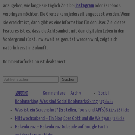
Akzeptieren
anzugeben, wie lange sie täglich Zeit bei
Instagram
oder Facebook
powered by
Usercentrics Consent
verbringen möchten. Die Grenze kann jederzeit angepasst werden. Wenn
Management Platform
&
eRecht24
sie erreicht ist, dann gibt es eine Information für den User. Ziel dieses
Features ist es, dass die Achtsamkeit mit dem digitalen Leben in den
Vordergrund rückt. Inwieweit es genutzt werden wird, zeigt sich
natürlich erst in Zukunft.
Kommentarfunktion ist deaktiviert
Populär
Kommentare
Archiv
Social
Bookmarking: Was sind Social Bookmarks?
8.117.943 klicks
Was ist ein Screenshot? (Erstellen, Tools und API’s)
6.117.218 klicks
Mittwochsabend – Ein Blog über Gott und die Welt
368.451 klicks
Hakenkreuz – Hakenkreuz Gebäude auf Google Earth