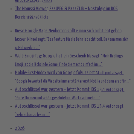
entdeckt
219.755 klicks
The Nomssi Viewer, PasJPEG & PaszZLIB – Nostalgie im DOS
Bereich
199.470 klicks
Diese Google Maps Neuheiten sollte man sich nicht entgehen
lassen
Mihael sagt: "Das Feature für die Bahn ist echt toll. Da kann man sich
ja Mal wieder i ..."
Welt-Emoji-Tag: Google hat ein Geschenk
Ida sagt: "Mein lieblings
Emoji ist die lächelnde Sonne. Finde die macht einfach im ..."
Mobile-First-Index wird von Google fokussiert
Stadtportal sagt:
"Google bewertet die Website immer stärker erst Mobile und dann erst für ..."
Autoschlüssel war gestern – jetzt kommt iOS 13.4
Anton sagt:
"Gute Themen und schön geschrieben. Warte auf mehr. ..."
Autoschlüssel war gestern – jetzt kommt iOS 13.4
Anton sagt:
"Sehr schön zu lesen ..."
2026