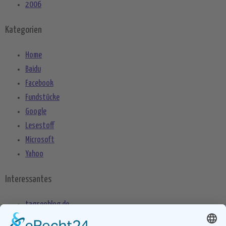
2006
Kategorien
Home
Baidu
Facebook
Fundstücke
Google
Lesestoff
Microsoft
Yahoo
Interessantes
tagseoblog.de
SEO Blog