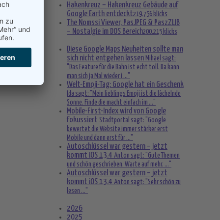
Hakenkreuz – Hakenkreuz Gebäude auf
Google Earth entdeckt
219.756 klicks
The Nomssi Viewer, PasJPEG & PaszZLIB
– Nostalgie im DOS Bereich
200.215 klicks
Diese Google Maps Neuheiten sollte man
sich nicht entgehen lassen
Mihael sagt:
"Das Feature für die Bahn ist echt toll. Da kann
man sich ja Mal wieder i ..."
Welt-Emoji-Tag: Google hat ein Geschenk
Ida sagt: "Mein lieblings Emoji ist die lächelnde
Sonne. Finde die macht einfach im ..."
Mobile-First-Index wird von Google
fokussiert
Stadtportal sagt: "Google
bewertet die Website immer stärker erst
Mobile und dann erst für ..."
Autoschlüssel war gestern – jetzt
kommt iOS 13.4
Anton sagt: "Gute Themen
und schön geschrieben. Warte auf mehr. ..."
Autoschlüssel war gestern – jetzt
kommt iOS 13.4
Anton sagt: "Sehr schön zu
lesen ..."
2026
2025