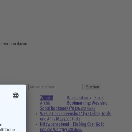
e version davon.
Populär
Kommentare
Social
Archiv
Bookmarking: Was sind
Social Bookmarks?
8.126.842 klicks
Was ist ein Screenshot? (Erstellen, Tools
und API’s)
6.129.330 klicks
Mittwochsabend – Ein Blog über Gott
und die Welt
369.408 klicks