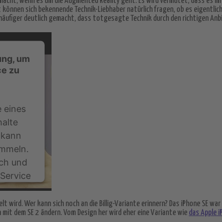
macht, wenn es um die Augmented Reality geht. Es wird vermutet, dass es im 
önnen sich bekennende Technik-Liebhaber natürlich fragen, ob es eigentlich 
 häufiger deutlich gemacht, dass totgesagte Technik durch den richtigen Anb
ung, um
ce zu
 eines
halte
 kann
ammeln.
rch und
Service
ehen.
lt wird. Wer kann sich noch an die Billig-Variante erinnern? Das iPhone SE wa
un mit dem SE 2 ändern. Vom Design her wird eher eine Variante wie
das Apple i