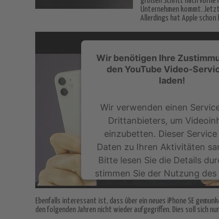
großen Schritt nach vorne 
Unternehmen kommt. Jetzt k
Allerdings hat Apple schon
Wir benötigen Ihre Zustimm
den YouTube Video-Servi
laden!
Wir verwenden einen Service
Drittanbieters, um Videoin
einzubetten. Dieser Service
Daten zu Ihren Aktivitäten s
Bitte lesen Sie die Details du
stimmen Sie der Nutzung des 
zu, um dieses Video anzus
Ebenfalls interessant ist, dass über ein neues iPhone SE gemunke
den folgenden Jahren nicht wieder aufgegriffen. Dies soll sich n
Mehr Informationen