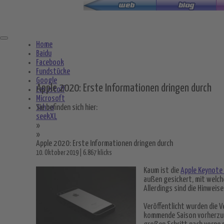
Zum
Hauptinhalt
springen
Home
Baidu
Facebook
Fundstücke
Google
Apple 2020: Erste Informationen dringen durch
Lesestoff
Microsoft
Yahoo
Sie befinden sich hier:
seekXL
»
»
Apple 2020: Erste Informationen dringen durch
10. Oktober 2019 | 6.867 klicks
Kaum ist die
Apple Keynote
außen gesickert, mit welch
Allerdings sind die Hinweis
Veröffentlicht wurden die 
kommende Saison vorherzusa