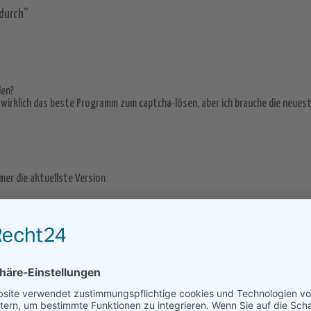
 durch”
anagement
den?
t wirklich das beste Programm zum captcha-lösen, aber ich brauche die neuest
mmer die aktuellste Version