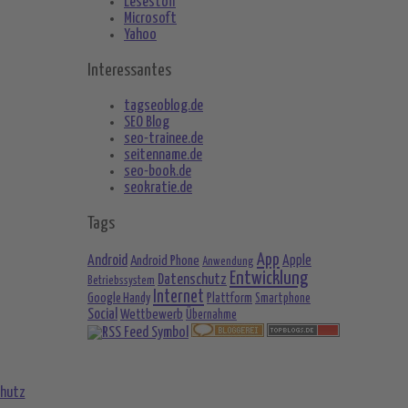
Lesestoff
Microsoft
Yahoo
Interessantes
tagseoblog.de
SEO Blog
seo-trainee.de
seitenname.de
seo-book.de
seokratie.de
Tags
App
Android
Android Phone
Apple
Anwendung
Entwicklung
Datenschutz
Betriebssystem
Internet
Google Handy
Plattform
Smartphone
Social
Wettbewerb
Übernahme
hutz