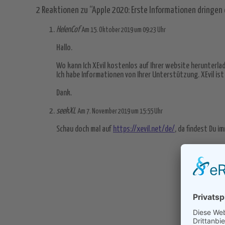
2 Reaktionen zu “Apple 2020: Erste Informationen dringen
Akzeptieren
HelenCof
Am 15. Oktober 2019 um 09:23 Uhr
powered by
Usercentrics Consent M
Hallo.
Platform
&
eRecht24
Wo kann Ich XEvil kostenlos auf Ihrer website herunterla
Ich habe Informationen von Ihrer Unterstützung. XEvil is
Dank.
seekXL
Am 7. November 2019 um 15:55 Uhr
Schau doch mal auf
https://xevil.net/de/
, da findest Du i