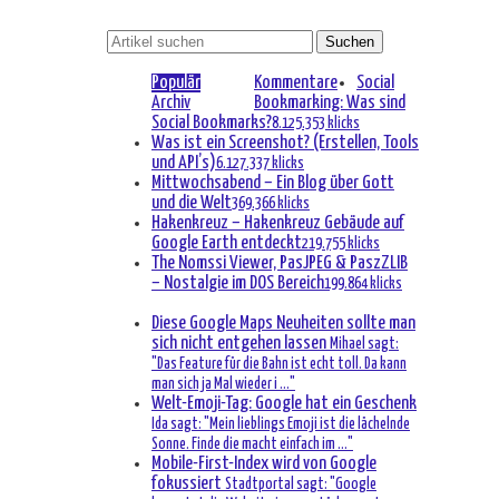
Populär
Kommentare
Social
Archiv
Bookmarking: Was sind
Social Bookmarks?
8.125.353 klicks
Was ist ein Screenshot? (Erstellen, Tools
und API’s)
6.127.337 klicks
Mittwochsabend – Ein Blog über Gott
und die Welt
369.366 klicks
Hakenkreuz – Hakenkreuz Gebäude auf
Google Earth entdeckt
219.755 klicks
The Nomssi Viewer, PasJPEG & PaszZLIB
– Nostalgie im DOS Bereich
199.864 klicks
Diese Google Maps Neuheiten sollte man
sich nicht entgehen lassen
Mihael sagt:
"Das Feature für die Bahn ist echt toll. Da kann
man sich ja Mal wieder i ..."
Welt-Emoji-Tag: Google hat ein Geschenk
Ida sagt: "Mein lieblings Emoji ist die lächelnde
Sonne. Finde die macht einfach im ..."
Mobile-First-Index wird von Google
fokussiert
Stadtportal sagt: "Google