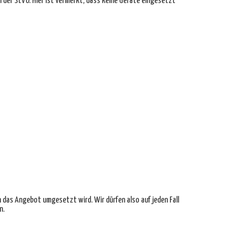
n der StVO. Hier ist vermerkt, dass keine Geräte eingesetzt
 das Angebot umgesetzt wird. Wir dürfen also auf jeden Fall
n.