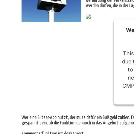
Gefährdung der Verkehrssich
werden dürfen, die in der
We 
This
due 
to
ne
CMP 
Powe
Wer eine Blitzer-App nutzt, der muss dafür ein Bußgeld zahlen. E
gespannt sein, ob die Funktion dennoch in das Angebot aufgeno
Kommentarfunktion ist deaktiviert