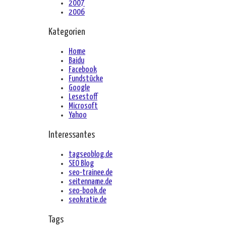
2007
2006
Kategorien
Home
Baidu
Facebook
Fundstücke
Google
Lesestoff
Microsoft
Yahoo
Interessantes
tagseoblog.de
SEO Blog
seo-trainee.de
seitenname.de
seo-book.de
seokratie.de
Tags