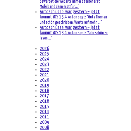
bewertet die Website immer stärker erst
Mobile und dann erst für ..."
Autoschlüssel war gestern – jetzt
kommt iOS 13.4
Anton sagt: "Gute Themen
und schön geschrieben. Warte auf mehr. ..."
Autoschlüssel war gestern – jetzt
kommt iOS 13.4
Anton sagt: "Sehr schön zu
lesen ..."
2026
2025
2024
2023
2022
2021
2020
2019
2018
2017
2016
2015
2014
2011
2009
2008