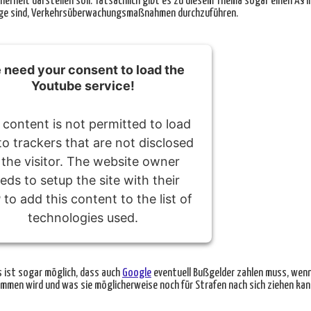
erheit darstellen soll. Tatsächlich gibt es zu diesem Thema sogar einen Â§ i
 Lage sind, Verkehrsüberwachungsmaßnahmen durchzuführen.
need your consent to load the
Youtube service!
 content is not permitted to load
to trackers that are not disclosed
 the visitor. The website owner
eds to setup the site with their
to add this content to the list of
technologies used.
red by
Usercentrics Consent Management
Platform
s ist sogar möglich, dass auch
Google
eventuell Bußgelder zahlen muss, wenn
mmen wird und was sie möglicherweise noch für Strafen nach sich ziehen kan