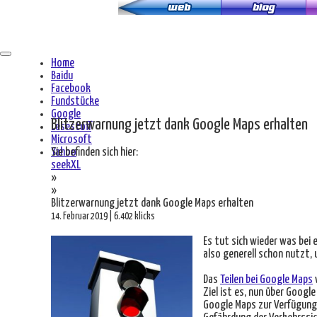
Zum
Hauptinhalt
springen
Home
Baidu
Facebook
Fundstücke
Google
Blitzerwarnung jetzt dank Google Maps erhalten
Lesestoff
Microsoft
Yahoo
Sie befinden sich hier:
seekXL
»
»
Blitzerwarnung jetzt dank Google Maps erhalten
14. Februar 2019 | 6.402 klicks
Es tut sich wieder was bei e
also generell schon nutzt, 
Das
Teilen bei Google Maps
Ziel ist es, nun über Googl
Google Maps zur Verfügung 