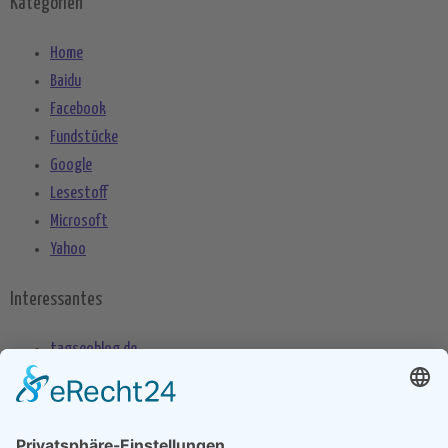
Kategorien
Home
Baidu
Facebook
Fundstücke
Google
Lesestoff
Microsoft
Yahoo
Interessantes
tagseoblog.de
SEO Blog
seo-trainee.de
seitenname.de