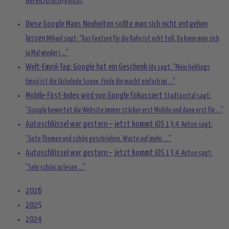
Bereich
200.634 klicks
Diese Google Maps Neuheiten sollte man sich nicht entgehen
lassen
Mihael sagt: "Das Feature für die Bahn ist echt toll. Da kann man sich
ja Mal wieder i ..."
Welt-Emoji-Tag: Google hat ein Geschenk
Ida sagt: "Mein lieblings
Emoji ist die lächelnde Sonne. Finde die macht einfach im ..."
Mobile-First-Index wird von Google fokussiert
Stadtportal sagt:
"Google bewertet die Website immer stärker erst Mobile und dann erst für ..."
Autoschlüssel war gestern – jetzt kommt iOS 13.4
Anton sagt:
"Gute Themen und schön geschrieben. Warte auf mehr. ..."
Autoschlüssel war gestern – jetzt kommt iOS 13.4
Anton sagt:
"Sehr schön zu lesen ..."
2026
2025
2024