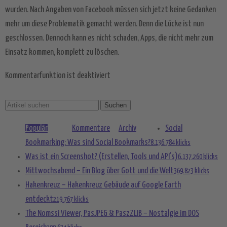
Management Platform
&
eRecht24
wurden. Nach Angaben von Facebook müssen sich jetzt keine Gedanken
mehr um diese Problematik gemacht werden. Denn die Lücke ist nun
geschlossen. Dennoch kann es nicht schaden, Apps, die nicht mehr zum
Einsatz kommen, komplett zu löschen.
Kommentarfunktion ist deaktiviert
Populär
Kommentare
Archiv
Social
Bookmarking: Was sind Social Bookmarks?
8.136.784 klicks
Was ist ein Screenshot? (Erstellen, Tools und API’s)
6.137.260 klicks
Mittwochsabend – Ein Blog über Gott und die Welt
369.823 klicks
Hakenkreuz – Hakenkreuz Gebäude auf Google Earth
entdeckt
219.767 klicks
The Nomssi Viewer, PasJPEG & PaszZLIB – Nostalgie im DOS