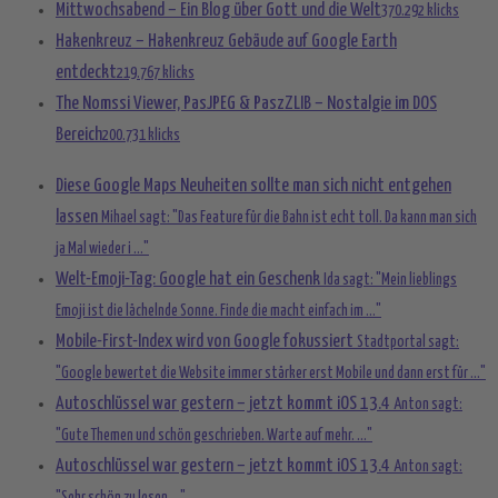
Mittwochsabend – Ein Blog über Gott und die Welt
370.292 klicks
Hakenkreuz – Hakenkreuz Gebäude auf Google Earth
entdeckt
219.767 klicks
The Nomssi Viewer, PasJPEG & PaszZLIB – Nostalgie im DOS
Bereich
200.731 klicks
Diese Google Maps Neuheiten sollte man sich nicht entgehen
lassen
Mihael sagt: "Das Feature für die Bahn ist echt toll. Da kann man sich
ja Mal wieder i ..."
Welt-Emoji-Tag: Google hat ein Geschenk
Ida sagt: "Mein lieblings
Emoji ist die lächelnde Sonne. Finde die macht einfach im ..."
Mobile-First-Index wird von Google fokussiert
Stadtportal sagt:
"Google bewertet die Website immer stärker erst Mobile und dann erst für ..."
Autoschlüssel war gestern – jetzt kommt iOS 13.4
Anton sagt:
"Gute Themen und schön geschrieben. Warte auf mehr. ..."
Autoschlüssel war gestern – jetzt kommt iOS 13.4
Anton sagt: