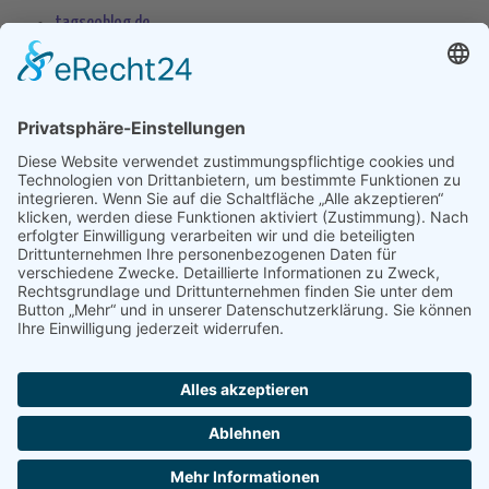
tagseoblog.de
SEO Blog
seo-trainee.de
seitenname.de
seo-book.de
seokratie.de
Tags
App
Android
Datenschutz
Android Phone
Apple
Anwendung
Betriebssystem
Entwicklung
Internet
Social
Google Handy
Plattform
Smartphone
Wettbewerb
Übernahme
Copyright 2004 - 2026 by
seek
XL
- Die Meta Suchmaschine -
Impressum
-