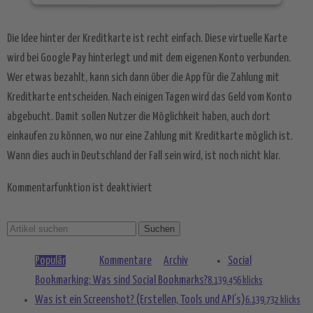
Mehr Informationen
Die Idee hinter der Kreditkarte ist recht einfach. Diese virtuelle Karte
Akzeptieren
wird bei Google Pay hinterlegt und mit dem eigenen Konto verbunden.
Wer etwas bezahlt, kann sich dann über die App für die Zahlung mit
powered by
Usercentrics Consent
Management Platform
&
eRecht24
Kreditkarte entscheiden. Nach einigen Tagen wird das Geld vom Konto
abgebucht. Damit sollen Nutzer die Möglichkeit haben, auch dort
einkaufen zu können, wo nur eine Zahlung mit Kreditkarte möglich ist.
Wann dies auch in Deutschland der Fall sein wird, ist noch nicht klar.
Kommentarfunktion ist deaktiviert
Populär
Kommentare
Archiv
Social
Bookmarking: Was sind Social Bookmarks?
8.139.456 klicks
Was ist ein Screenshot? (Erstellen, Tools und API’s)
6.139.732 klicks