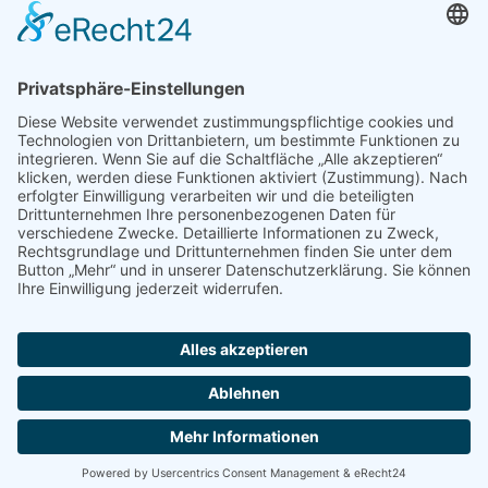
SEO Blog
seo-trainee.de
seitenname.de
seo-book.de
seokratie.de
Tags
App
Android
Datenschutz
Android Phone
Apple
Anwendung
Betriebssystem
Entwicklung
Internet
Social
Google Handy
Plattform
Smartphone
Wettbewerb
Übernahme
Copyright 2004 - 2026 by
seek
XL
- Die Meta Suchmaschine -
Impressum
-
Datenschutz