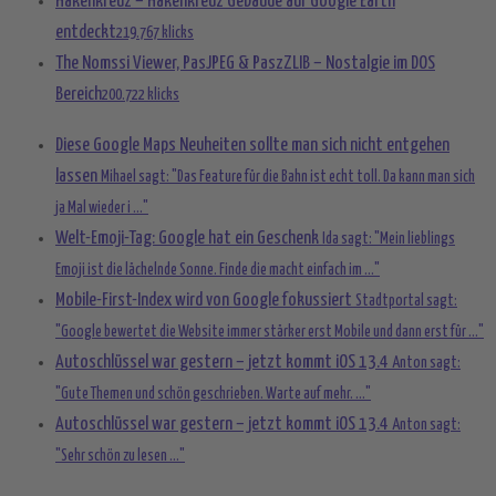
Hakenkreuz – Hakenkreuz Gebäude auf Google Earth
entdeckt
219.767 klicks
The Nomssi Viewer, PasJPEG & PaszZLIB – Nostalgie im DOS
Bereich
200.722 klicks
Diese Google Maps Neuheiten sollte man sich nicht entgehen
lassen
Mihael sagt: "Das Feature für die Bahn ist echt toll. Da kann man sich
ja Mal wieder i ..."
Welt-Emoji-Tag: Google hat ein Geschenk
Ida sagt: "Mein lieblings
Emoji ist die lächelnde Sonne. Finde die macht einfach im ..."
Mobile-First-Index wird von Google fokussiert
Stadtportal sagt:
"Google bewertet die Website immer stärker erst Mobile und dann erst für ..."
Autoschlüssel war gestern – jetzt kommt iOS 13.4
Anton sagt:
"Gute Themen und schön geschrieben. Warte auf mehr. ..."
Autoschlüssel war gestern – jetzt kommt iOS 13.4
Anton sagt:
"Sehr schön zu lesen ..."