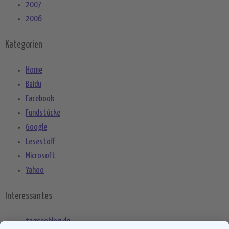
2007
2006
Kategorien
Home
Baidu
Facebook
Fundstücke
Google
Lesestoff
Microsoft
Yahoo
Interessantes
tagseoblog.de