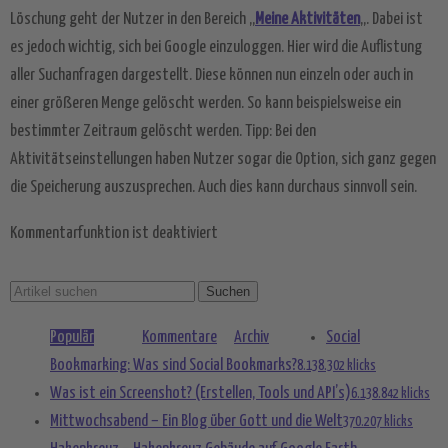
Akzeptieren
Löschung geht der Nutzer in den Bereich „
Meine Aktivitäten
„. Dabei ist
powered by
Usercentrics Consent
es jedoch wichtig, sich bei Google einzuloggen. Hier wird die Auflistung
Management Platform
&
eRecht24
aller Suchanfragen dargestellt. Diese können nun einzeln oder auch in
einer größeren Menge gelöscht werden. So kann beispielsweise ein
bestimmter Zeitraum gelöscht werden. Tipp: Bei den
Aktivitätseinstellungen haben Nutzer sogar die Option, sich ganz gegen
die Speicherung auszusprechen. Auch dies kann durchaus sinnvoll sein.
Kommentarfunktion ist deaktiviert
Populär
Kommentare
Archiv
Social
Bookmarking: Was sind Social Bookmarks?
8.138.302 klicks
Was ist ein Screenshot? (Erstellen, Tools und API’s)
6.138.842 klicks
Mittwochsabend – Ein Blog über Gott und die Welt
370.207 klicks