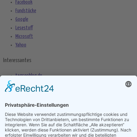
Facebook
Fundstücke
Google
Lesestoff
Microsoft
Yahoo
Interessantes
tagseoblog.de
SEO Blog
seo-trainee.de
seitenname.de
seo-book.de
seokratie.de
Tags