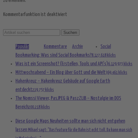
zu erkennen.
Kommentarfunktion ist deaktiviert
Populär
Kommentare
Archiv
Social
Bookmarking: Was sind Social Bookmarks?
8.127.618 klicks
Was ist ein Screenshot? (Erstellen, Tools und API’s)
6.129.973 klicks
Mittwochsabend – Ein Blog über Gott und die Welt
369.461 klicks
Hakenkreuz – Hakenkreuz Gebäude auf Google Earth
entdeckt
219.757 klicks
The Nomssi Viewer, PasJPEG & PaszZLIB – Nostalgie im DOS
Bereich
200.218 klicks
Diese Google Maps Neuheiten sollte man sich nicht entgehen
lassen
Mihael sagt: "Das Feature für die Bahn ist echt toll. Da kann man sich