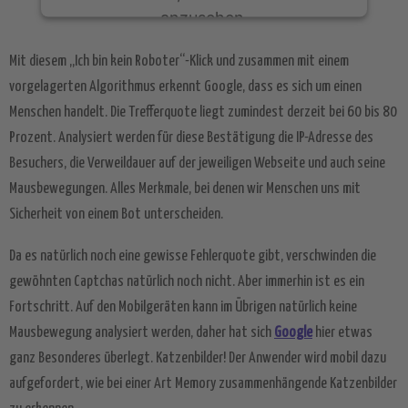
anzusehen.
Mit diesem „Ich bin kein Roboter“-Klick und zusammen mit einem
Mehr Informationen
vorgelagerten Algorithmus erkennt Google, dass es sich um einen
Menschen handelt. Die Trefferquote liegt zumindest derzeit bei 60 bis 80
Akzeptieren
Prozent. Analysiert werden für diese Bestätigung die IP-Adresse des
powered by
Usercentrics Consent
Besuchers, die Verweildauer auf der jeweiligen Webseite und auch seine
Management Platform
&
eRecht24
Mausbewegungen. Alles Merkmale, bei denen wir Menschen uns mit
Sicherheit von einem Bot unterscheiden.
Da es natürlich noch eine gewisse Fehlerquote gibt, verschwinden die
gewöhnten Captchas natürlich noch nicht. Aber immerhin ist es ein
Fortschritt. Auf den Mobilgeräten kann im Übrigen natürlich keine
Mausbewegung analysiert werden, daher hat sich
Google
hier etwas
ganz Besonderes überlegt. Katzenbilder! Der Anwender wird mobil dazu
aufgefordert, wie bei einer Art Memory zusammenhängende Katzenbilder