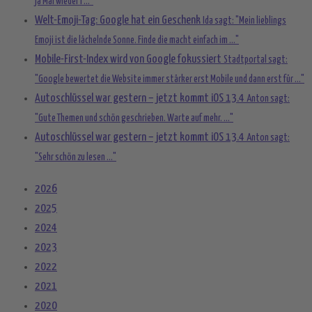
ja Mal wieder i ..."
Welt-Emoji-Tag: Google hat ein Geschenk
Ida sagt: "Mein lieblings
Emoji ist die lächelnde Sonne. Finde die macht einfach im ..."
Mobile-First-Index wird von Google fokussiert
Stadtportal sagt:
"Google bewertet die Website immer stärker erst Mobile und dann erst für ..."
Autoschlüssel war gestern – jetzt kommt iOS 13.4
Anton sagt:
"Gute Themen und schön geschrieben. Warte auf mehr. ..."
Autoschlüssel war gestern – jetzt kommt iOS 13.4
Anton sagt:
"Sehr schön zu lesen ..."
2026
2025
2024
2023
2022
2021
2020