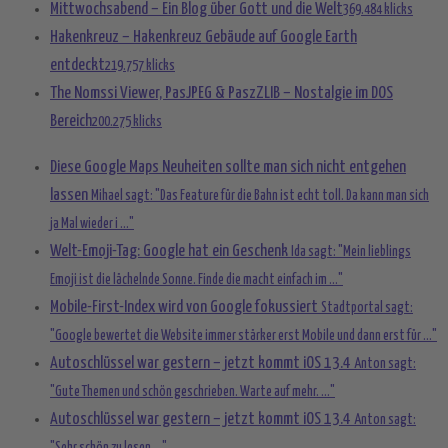
Mittwochsabend – Ein Blog über Gott und die Welt
369.484 klicks
Hakenkreuz – Hakenkreuz Gebäude auf Google Earth
entdeckt
219.757 klicks
The Nomssi Viewer, PasJPEG & PaszZLIB – Nostalgie im DOS
Bereich
200.275 klicks
Diese Google Maps Neuheiten sollte man sich nicht entgehen
lassen
Mihael sagt: "Das Feature für die Bahn ist echt toll. Da kann man sich
ja Mal wieder i ..."
Welt-Emoji-Tag: Google hat ein Geschenk
Ida sagt: "Mein lieblings
Emoji ist die lächelnde Sonne. Finde die macht einfach im ..."
Mobile-First-Index wird von Google fokussiert
Stadtportal sagt:
"Google bewertet die Website immer stärker erst Mobile und dann erst für ..."
Autoschlüssel war gestern – jetzt kommt iOS 13.4
Anton sagt:
"Gute Themen und schön geschrieben. Warte auf mehr. ..."
Autoschlüssel war gestern – jetzt kommt iOS 13.4
Anton sagt: