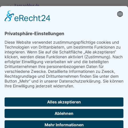
tagseoblog.de
SEO Blog
seo-trainee.de
seitenname.de
seo-book.de
seokratie.de
Tags
App
Android
Datenschutz
Android Phone
Apple
Anwendung
Betriebssystem
Entwicklung
Internet
Social
Google Handy
Plattform
Smartphone
Wettbewerb
Übernahme
Copyright 2004 - 2026 by
seek
XL
- Die Meta Suchmaschine -
Impressum
-