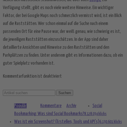
Akzeptieren
Verfügung stellt, gibt es noch viele weitere Hinweise. Ein wichtiger
Faktor, der bei Google Maps noch schmerzlich vermisst wird, ist ein Blick
powered by
Usercentrics Consent
Management Platform
&
eRecht24
auf die Raststätten. Wer schon einmal auf die Suche nach einem
passenden Ort für eine Pause war, der weiß genau, wie schwierig es ist,
die jeweiligen Raststätten einzuschätzen. In der App sind daher
detaillierte Ansichten und Hinweise zu den Raststätten und den
Parkplätzen zu finden. Unter anderem gibt es Informationen dazu, ob ein
guter Spielplatz vorhanden ist.
Kommentarfunktion ist deaktiviert
Populär
Kommentare
Archiv
Social
Bookmarking: Was sind Social Bookmarks?
8.128.034 klicks
Was ist ein Screenshot? (Erstellen, Tools und API’s)
6.130.601 klicks