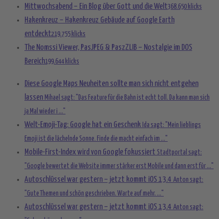
Mittwochsabend – Ein Blog über Gott und die Welt
368.650 klicks
Hakenkreuz – Hakenkreuz Gebäude auf Google Earth
entdeckt
219.755 klicks
The Nomssi Viewer, PasJPEG & PaszZLIB – Nostalgie im DOS
Bereich
199.644 klicks
Diese Google Maps Neuheiten sollte man sich nicht entgehen
lassen
Mihael sagt: "Das Feature für die Bahn ist echt toll. Da kann man sich
ja Mal wieder i ..."
Welt-Emoji-Tag: Google hat ein Geschenk
Ida sagt: "Mein lieblings
Emoji ist die lächelnde Sonne. Finde die macht einfach im ..."
Mobile-First-Index wird von Google fokussiert
Stadtportal sagt:
"Google bewertet die Website immer stärker erst Mobile und dann erst für ..."
Autoschlüssel war gestern – jetzt kommt iOS 13.4
Anton sagt:
"Gute Themen und schön geschrieben. Warte auf mehr. ..."
Autoschlüssel war gestern – jetzt kommt iOS 13.4
Anton sagt: