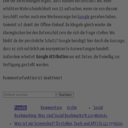
Eine der Berechnungen ergibt, dass Kunden ein Geschäft mit einer
erhöhten Wahrscheinlichkeit von 25 aufsuchen, wenn sie von diesem
Mehr Informationen
Geschäft vorher auch eine Werbeanzeige bei
Google
gesehen haben.
Gemeint ist damit der Offline-Einkauf. Da klingeln gleich wieder die
Akzeptieren
Alarmglocken bei den Datenschützern die sich die Frage stellen: Wo
powered by
Usercentrics Consent
bleibt da der persönliche Schutz? Google beruhigt hier durch die Aussage,
Management Platform
&
eRecht24
dass es sich natürlich um anonymisierte Auswertungen handelt.
Außerdem arbeitet
Google Attribution
nur mit Daten, die freiwillig zur
Verfügung gestellt werden.
Kommentarfunktion ist deaktiviert
Populär
Kommentare
Archiv
Social
Bookmarking: Was sind Social Bookmarks?
8.120.986 klicks
Was ist ein Screenshot? (Erstellen, Tools und API’s)
6.122.575 klicks