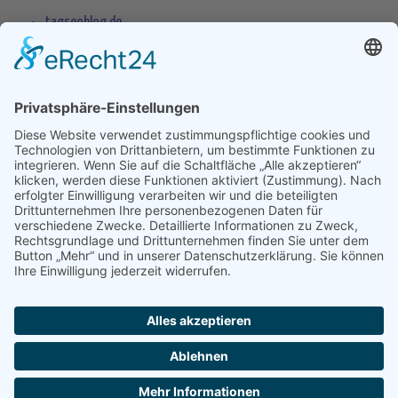
tagseoblog.de
SEO Blog
seo-trainee.de
seitenname.de
seo-book.de
seokratie.de
Tags
App
Android
Datenschutz
Android Phone
Apple
Anwendung
Betriebssystem
Entwicklung
Internet
Social
Google Handy
Plattform
Smartphone
Wettbewerb
Übernahme
Copyright 2004 - 2026 by
seek
XL
- Die Meta Suchmaschine -
Impressum
-