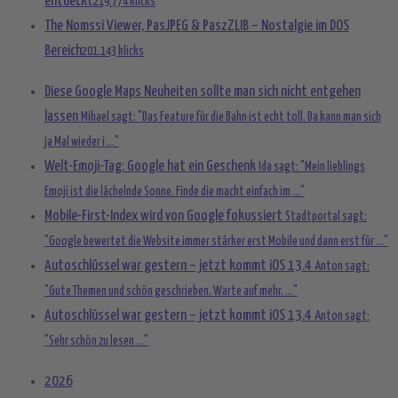
entdeckt
219.774 klicks
The Nomssi Viewer, PasJPEG & PaszZLIB – Nostalgie im DOS
Bereich
201.143 klicks
Diese Google Maps Neuheiten sollte man sich nicht entgehen
lassen
Mihael sagt: "Das Feature für die Bahn ist echt toll. Da kann man sich
ja Mal wieder i ..."
Welt-Emoji-Tag: Google hat ein Geschenk
Ida sagt: "Mein lieblings
Emoji ist die lächelnde Sonne. Finde die macht einfach im ..."
Mobile-First-Index wird von Google fokussiert
Stadtportal sagt:
"Google bewertet die Website immer stärker erst Mobile und dann erst für ..."
Autoschlüssel war gestern – jetzt kommt iOS 13.4
Anton sagt:
"Gute Themen und schön geschrieben. Warte auf mehr. ..."
Autoschlüssel war gestern – jetzt kommt iOS 13.4
Anton sagt:
"Sehr schön zu lesen ..."
2026