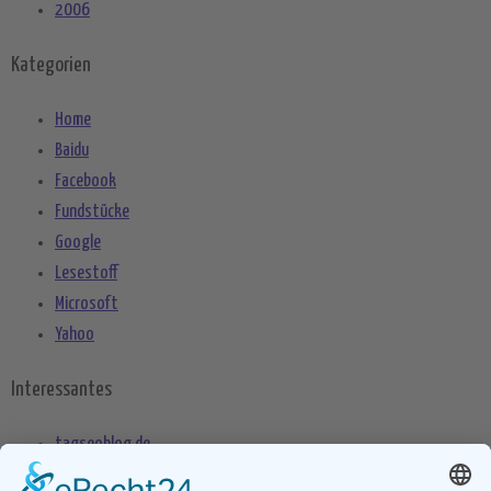
2006
Kategorien
Home
Baidu
Facebook
Fundstücke
Google
Lesestoff
Microsoft
Yahoo
Interessantes
tagseoblog.de
SEO Blog