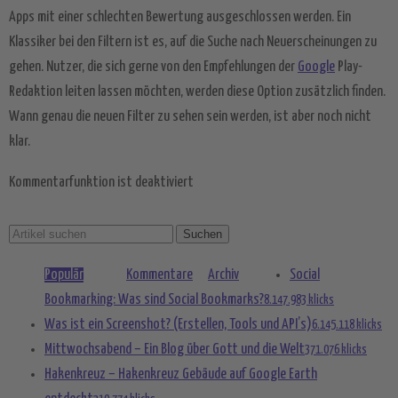
Mehr Informationen
Apps mit einer schlechten Bewertung ausgeschlossen werden. Ein
Klassiker bei den Filtern ist es, auf die Suche nach Neuerscheinungen zu
Akzeptieren
gehen. Nutzer, die sich gerne von den Empfehlungen der
Google
Play-
powered by
Usercentrics Consent
Redaktion leiten lassen möchten, werden diese Option zusätzlich finden.
Management Platform
&
eRecht24
Wann genau die neuen Filter zu sehen sein werden, ist aber noch nicht
klar.
Kommentarfunktion ist deaktiviert
Populär
Kommentare
Archiv
Social
Bookmarking: Was sind Social Bookmarks?
8.147.983 klicks
Was ist ein Screenshot? (Erstellen, Tools und API’s)
6.145.118 klicks
Mittwochsabend – Ein Blog über Gott und die Welt
371.076 klicks
Hakenkreuz – Hakenkreuz Gebäude auf Google Earth