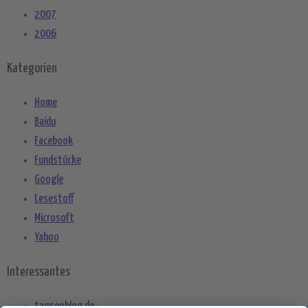
2007
2006
Kategorien
Home
Baidu
Facebook
Fundstücke
Google
Lesestoff
Microsoft
Yahoo
Interessantes
tagseoblog.de