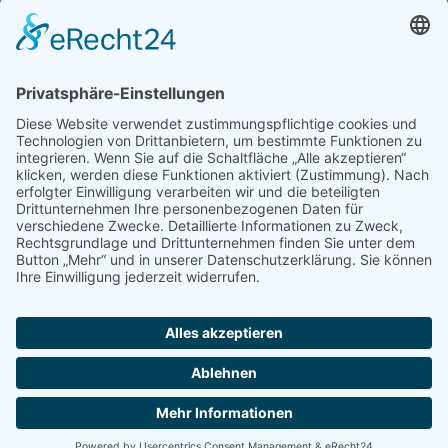
SEO Blog
seo-trainee.de
seitenname.de
seo-book.de
seokratie.de
Tags
App
Android
Datenschutz
Android Phone
Apple
Anwendung
Betriebssystem
Entwicklung
Internet
Social
Google Handy
Plattform
Smartphone
Wettbewerb
Übernahme
Copyright 2004 - 2026 by
seek
XL
- Die Meta Suchmaschine -
Impressum
-
Datenschutz