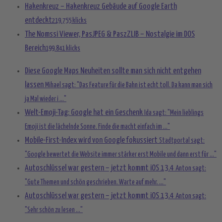
Hakenkreuz – Hakenkreuz Gebäude auf Google Earth
entdeckt
219.755 klicks
The Nomssi Viewer, PasJPEG & PaszZLIB – Nostalgie im DOS
Bereich
199.841 klicks
Diese Google Maps Neuheiten sollte man sich nicht entgehen
lassen
Mihael sagt: "Das Feature für die Bahn ist echt toll. Da kann man sich
ja Mal wieder i ..."
Welt-Emoji-Tag: Google hat ein Geschenk
Ida sagt: "Mein lieblings
Emoji ist die lächelnde Sonne. Finde die macht einfach im ..."
Mobile-First-Index wird von Google fokussiert
Stadtportal sagt:
"Google bewertet die Website immer stärker erst Mobile und dann erst für ..."
Autoschlüssel war gestern – jetzt kommt iOS 13.4
Anton sagt:
"Gute Themen und schön geschrieben. Warte auf mehr. ..."
Autoschlüssel war gestern – jetzt kommt iOS 13.4
Anton sagt:
"Sehr schön zu lesen ..."