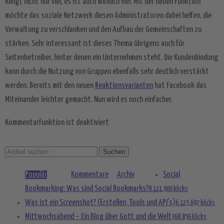
klingt nicht nur viel, es ist auch wirklich viel. Mit der neuen Funktion
Akzeptieren
möchte das soziale Netzwerk diesen Administratoren dabei helfen, die
powered by
Usercentrics Consent
Verwaltung zu verschlanken und den Aufbau der Gemeinschaften zu
Management Platform
&
eRecht24
stärken. Sehr interessant ist dieses Thema übrigens auch für
Seitenbetreiber, hinter denen ein Unternehmen steht. Die Kundenbindung
kann durch die Nutzung von Gruppen ebenfalls sehr deutlich verstärkt
werden. Bereits mit den neuen
Reaktionsvarianten
hat Facebook das
Miteinander leichter gemacht. Nun wird es noch einfacher.
Kommentarfunktion ist deaktiviert
Populär
Kommentare
Archiv
Social
Bookmarking: Was sind Social Bookmarks?
8.121.900 klicks
Was ist ein Screenshot? (Erstellen, Tools und API’s)
6.123.697 klicks
Mittwochsabend – Ein Blog über Gott und die Welt
368.856 klicks