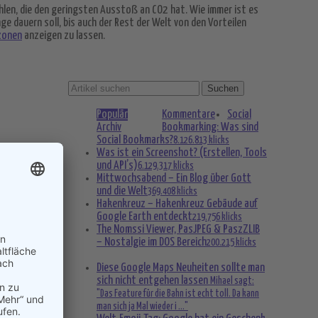
hlen, die den geringsten Ausstoß an CO2 hat. Wie immer ist es
ge dauern soll, bis auch der Rest der Welt von den Vorteilen
zonen
anzeigen zu lassen.
Populär
Kommentare
Social
Archiv
Bookmarking: Was sind
Social Bookmarks?
8.126.813 klicks
Was ist ein Screenshot? (Erstellen, Tools
und API’s)
6.129.317 klicks
Mittwochsabend – Ein Blog über Gott
und die Welt
369.408 klicks
Hakenkreuz – Hakenkreuz Gebäude auf
Google Earth entdeckt
219.756 klicks
The Nomssi Viewer, PasJPEG & PaszZLIB
– Nostalgie im DOS Bereich
200.215 klicks
Diese Google Maps Neuheiten sollte man
sich nicht entgehen lassen
Mihael sagt:
"Das Feature für die Bahn ist echt toll. Da kann
man sich ja Mal wieder i ..."