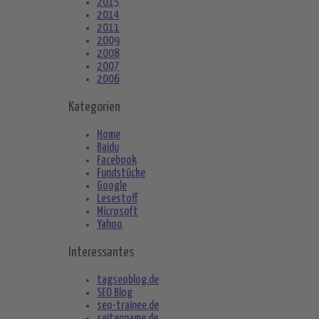
2015
2014
2011
2009
2008
2007
2006
Kategorien
Home
Baidu
Facebook
Fundstücke
Google
Lesestoff
Microsoft
Yahoo
Interessantes
tagseoblog.de
SEO Blog
seo-trainee.de
seitenname.de