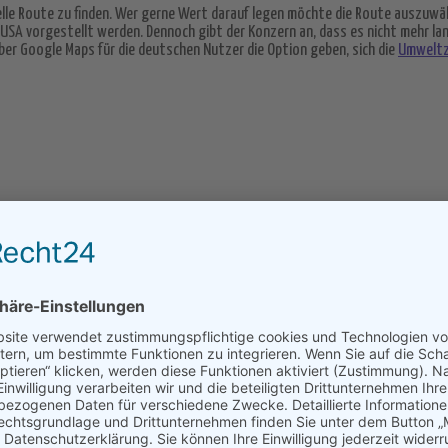
Akzeptieren
elle Route zu finden. Wer gerne Wert darauf legen möchte die Route auszuwä
 USA vorgestellt werden. Dennoch gibt der Konzern an, dass es nicht mehr lan
powered by
Usercentrics Consent Management
ber Google Maps für die deutschen Nutzer die Option geben, sich die
Umwelt
Platform
&
eRecht24