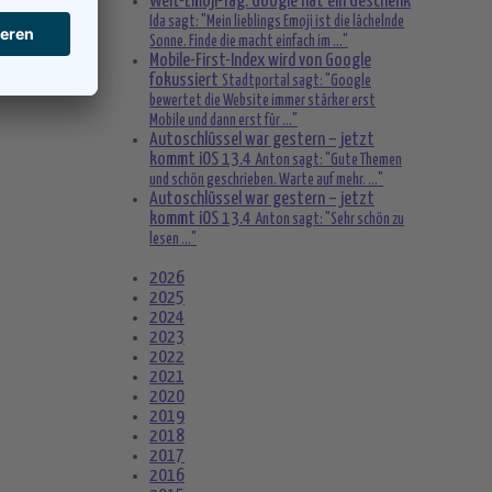
Welt-Emoji-Tag: Google hat ein Geschenk
Ida sagt: "Mein lieblings Emoji ist die lächelnde
Sonne. Finde die macht einfach im ..."
Mobile-First-Index wird von Google
fokussiert
Stadtportal sagt: "Google
bewertet die Website immer stärker erst
Mobile und dann erst für ..."
Autoschlüssel war gestern – jetzt
kommt iOS 13.4
Anton sagt: "Gute Themen
und schön geschrieben. Warte auf mehr. ..."
Autoschlüssel war gestern – jetzt
kommt iOS 13.4
Anton sagt: "Sehr schön zu
lesen ..."
2026
2025
2024
2023
2022
2021
2020
2019
2018
2017
2016