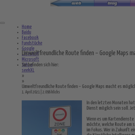
Zum
Hauptinhalt
springen
Home
Baidu
Facebook
Fundstücke
Google
Umweltfreundliche Route finden – Google Maps m
Lesestoff
Microsoft
Yahoo
Sie befinden sich hier:
seekXL
»
»
Umweltfreundliche Route finden – Google Maps macht es möglic
1. April 2021 | 2.096 klicks
In den letzten Monaten ha
Dienst möglich sein soll. 
Wenn es um Kartendienste g
möchte, welche Route am sch
im Fokus. Wer in Zukunft ei