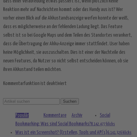
dass einer Verabredung etwas passiert ist, wenn plötzlich keine
Mehr Informationen
Reaktion mehr auf Nachrichten kommt oder das Handy aus ist? Wer
vorher einen Blick auf die Akkustandsanzeige werfen konnte der weiß,
Akzeptieren
dass es möglicherweise an der fehlenden Ladung liegt. Das Feature
powered by
Usercentrics Consent
selbst ist so bei Google Maps und dem Teilen des Standortes verankert,
Management Platform
&
eRecht24
dass die Übertragung der Akku-Anzeige immer stattfindet. User haben
keine Möglichkeit, sie auszuschalten. Dies ist einer der Nachteile des
neuen Features, da Nutzer so nicht selbst entscheiden können, ob sie
ihren Akkustand teilen möchten.
Kommentarfunktion ist deaktiviert
Populär
Kommentare
Archiv
Social
Bookmarking: Was sind Social Bookmarks?
8.142.477 klicks
Was ist ein Screenshot? (Erstellen, Tools und API’s)
6.141.326 klicks