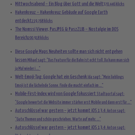
Mittwochsabend – Ein Blog über Gott und die Welt
370.446 klicks
Hakenkreuz – Hakenkreuz Gebäude auf Google Earth
entdeckt
219.768 klicks
The Nomssi Viewer, PasJPEG & PaszZLIB – Nostalgie im DOS
Bereich
200.918 klicks
Diese Google Maps Neuheiten sollte man sich nicht entgehen
lassen
Mihael sagt: "Das Feature für die Bahn ist echt toll. Da kann man sich
ja Mal wieder i ..."
Welt-Emoji-Tag: Google hat ein Geschenk
Ida sagt: "Mein lieblings
Emoji ist die lächelnde Sonne. Finde die macht einfach im ..."
Mobile-First-Index wird von Google fokussiert
Stadtportal sagt:
"Google bewertet die Website immer stärker erst Mobile und dann erst für ..."
Autoschlüssel war gestern – jetzt kommt iOS 13.4
Anton sagt:
"Gute Themen und schön geschrieben. Warte auf mehr. ..."
Autoschlüssel war gestern – jetzt kommt iOS 13.4
Anton sagt: