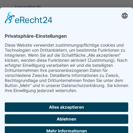
tagseoblog.de
SEO Blog
seo-trainee.de
seitenname.de
seo-book.de
seokratie.de
Tags
App
Android
Datenschutz
Android Phone
Apple
Anwendung
Betriebssystem
Entwicklung
Internet
Social
Google Handy
Plattform
Smartphone
Wettbewerb
Übernahme
Copyright 2004 - 2026 by
seek
XL
- Die Meta Suchmaschine -
Impressum
-