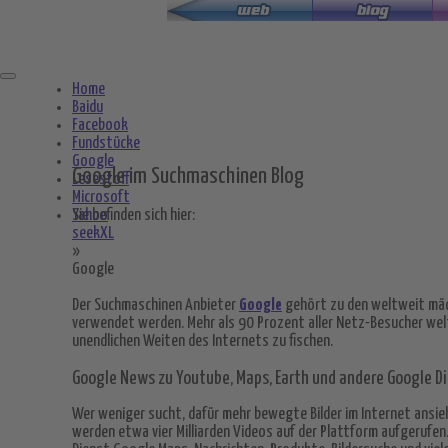
Zum
Hauptinhalt
springen
Home
Baidu
Facebook
Fundstücke
Google
Google im Suchmaschinen Blog
Lesestoff
Microsoft
Yahoo
Sie befinden sich hier:
seekXL
»
Google
Der Suchmaschinen Anbieter
Google
gehört zu den weltweit mäc
verwendet werden. Mehr als 90 Prozent aller Netz-Besucher we
unendlichen Weiten des Internets zu fischen.
Google News zu Youtube, Maps, Earth und andere Google D
Wer weniger sucht, dafür mehr bewegte Bilder im Internet ansieh
werden etwa vier Milliarden Videos auf der Plattform aufgerufe