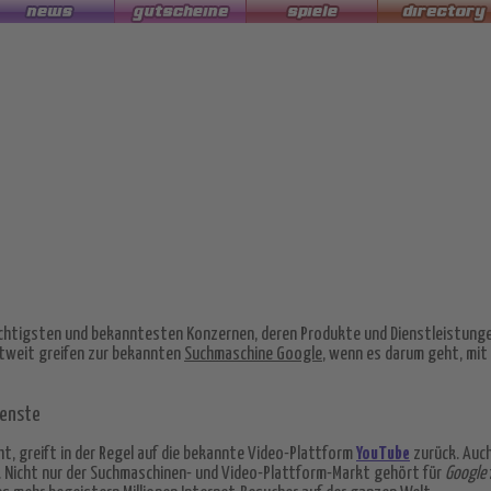
htigsten und bekanntesten Konzernen, deren Produkte und Dienstleistung
ltweit greifen zur bekannten
Suchmaschine Google
, wenn es darum geht, mit
ienste
t, greift in der Regel auf die bekannte Video-Plattform
YouTube
zurück. Auc
n. Nicht nur der Suchmaschinen- und Video-Plattform-Markt gehört für
Google