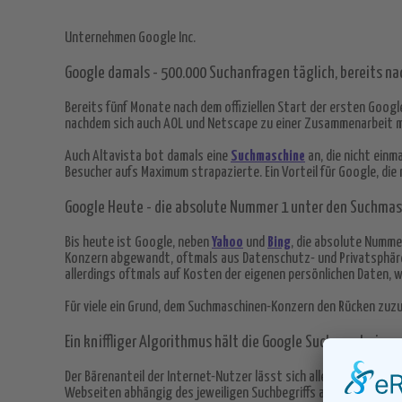
Unternehmen Google Inc.
Google damals - 500.000 Suchanfragen täglich, bereits n
Bereits fünf Monate nach dem offiziellen Start der ersten Goo
nachdem sich auch AOL und Netscape zu einer Zusammenarbeit m
Auch Altavista bot damals eine
Suchmaschine
an, die nicht einm
Besucher aufs Maximum strapazierte. Ein Vorteil für Google, die 
Google Heute - die absolute Nummer 1 unter den Suchma
Bis heute ist Google, neben
Yahoo
und
Bing
, die absolute Numme
Konzern abgewandt, oftmals aus Datenschutz- und Privatsphä
allerdings oftmals auf Kosten der eigenen persönlichen Daten, 
Für viele ein Grund, dem Suchmaschinen-Konzern den Rücken zuzu
Ein kniffliger Algorithmus hält die Google Suchergebniss
Der Bärenanteil der Internet-Nutzer lässt sich allerdings nicht
Webseiten abhängig des jeweiligen Suchbegriffs auswählt und fü