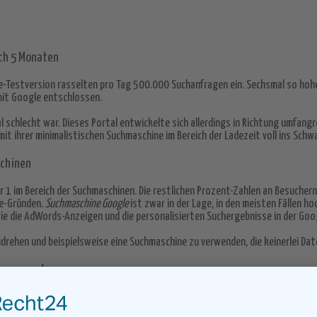
ach 5 Monaten
gle-Testversion rasselten pro Tag 500.000 Suchanfragen ein. Sechsmal so ho
it Google entschlossen.
al schlecht war. Dieses Portal entwickelte sich allerdings in Richtung umfang
mit ihrer minimalistischen Suchmaschine im Bereich der Ladezeit voll ins Schw
schinen
r 1 im Bereich der Suchmaschinen. Die restlichen Prozent-Zahlen an Besucher
re-Gründen.
Suchmaschine Google
ist zwar in der Lage, in den meisten Fällen
wie die AdWords-Anzeigen und die personalisierten Suchergebnisse in der Go
drehen und beispielsweise eine Suchmaschine zu verwenden, die keinerlei Da
e spannend
 abschrecken und ist dankbar für den kniffligen Algorithmus von Google, der 
r den Nutzer aufbereitet.