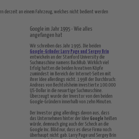
rn derzeit an einem Fahrzeug, welches nicht bedient werden
Google im Jahr 1995 - Wie alles
angefangen hat
Wir schreiben das Jahr 1995. Die beiden
Google-Gründer Larry Page und Sergey Brin
entwickeln an der Stanford University die
Suchmaschine namens BackRub. Wirklich viel
Erfolg hatten die beiden kreativen Köpfe
zumindest im Bereich der Internet-Seiten mit
ihrer Idee allerdings nicht. 1998 der Durchbruch:
Andreas von Bechtolsheim investierte 100.000
US-Dollar in die neuartige Suchmaschine.
Überzeugt wurde der Investor von den beiden
Google-Gründern innerhalb von zehn Minuten.
erlassung New York – Teil 2
Der Investor ging allerdings davon aus, dass
das Unternehmen hinter der Idee
Google
heißen
würde, demnach ging auch der Scheck an die
Google Inc. Blöd nur, dass es diese Firma noch
überhaupt nicht gab. Larry Page und Sergey Brin