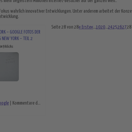
es mehr begeistern Millionen Internet-Besucher auf der ganzen Welt.
 Fokus wahrlich innovativer Entwicklungen. Unter anderem arbeitet der Konze
ntwicklung.
Seite 28 von 28
« Erste
«
...
10
20
...
24
25
26
27
28
RK – GOOGLE FOTOS DER
 NEW YORK – TEIL 2
049 klicks
für Google New York – Google Fotos der Nied
oogle
|
Kommentare deaktiviert