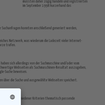
mussten daher zügig handeln und registrierten
im September 1998 kurzerhand das
he Suchanfragen konnten anschließend generiert werden,
reiches Netzwerk, was wiederum die Ladezeit vieler Internet-
arze trafen.
n haben sich allerdings von der Suchmaschine und/oder vom
 hochwertige Webseiten als Suchmaschinen-Resultat auszugeben,
ogle-Suche beweisen.
ten über die Suche und ausgewählte Webseiten speichert.
mittels 200 verschiedener Kriterien thematisch passende