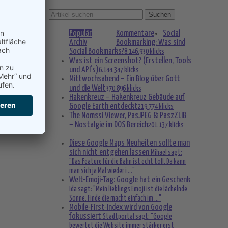
Populär
Kommentare
Social
Archiv
Bookmarking: Was sind
Social Bookmarks?
8.146.930 klicks
Was ist ein Screenshot? (Erstellen, Tools
und API’s)
6.144.347 klicks
Mittwochsabend – Ein Blog über Gott
und die Welt
370.896 klicks
Hakenkreuz – Hakenkreuz Gebäude auf
Google Earth entdeckt
219.774 klicks
The Nomssi Viewer, PasJPEG & PaszZLIB
– Nostalgie im DOS Bereich
201.137 klicks
Diese Google Maps Neuheiten sollte man
sich nicht entgehen lassen
Mihael sagt:
"Das Feature für die Bahn ist echt toll. Da kann
man sich ja Mal wieder i ..."
Welt-Emoji-Tag: Google hat ein Geschenk
Ida sagt: "Mein lieblings Emoji ist die lächelnde
Sonne. Finde die macht einfach im ..."
Mobile-First-Index wird von Google
fokussiert
Stadtportal sagt: "Google
bewertet die Website immer stärker erst