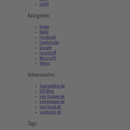
2006
Kategorien
Home
Baidu
Facebook
Fundstücke
Google
Lesestoff
Microsoft
Yahoo
Interessantes
tagseoblog.de
SEO Blog
seo-trainee.de
seitenname.de
seo-book.de
seokratie.de
Tags