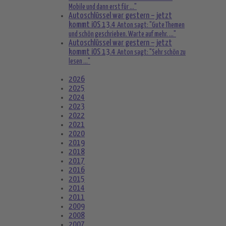
Mobile und dann erst für ..."
Autoschlüssel war gestern – jetzt
kommt iOS 13.4
Anton sagt: "Gute Themen
und schön geschrieben. Warte auf mehr. ..."
Autoschlüssel war gestern – jetzt
kommt iOS 13.4
Anton sagt: "Sehr schön zu
lesen ..."
2026
2025
2024
2023
2022
2021
2020
2019
2018
2017
2016
2015
2014
2011
2009
2008
2007