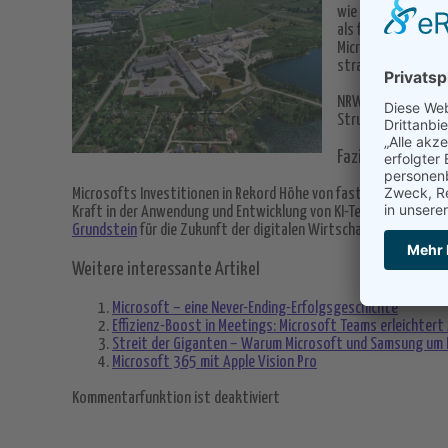
wie Bayer und RWE 
als führendes Zent
Microsoft-Cloud-Re
strategisch wichti
NRW-Ministerpräs
Strukturwandel in 
Fazit zu Microsof
Microsofts Investitionen in Rekord Höhe von fast 3,3 Milliarden
Kraft in der Anwendung und Entwicklung von KI-Technologien in
Grundstein
für die Zukunft der digitalen Wirtschaft in Deutschla
Weitere interessante Artikel
Microsoft – eine Never-Ending-Erfolgsgeschichte
Effizienz-Boost in Meetings: Microsoft Teams erleichter
Streit der Giganten – Warum Microsoft und Samsung um M
Microsoft 365 mit Apple Vision Pro
Kommentarfunktion ist deaktiviert