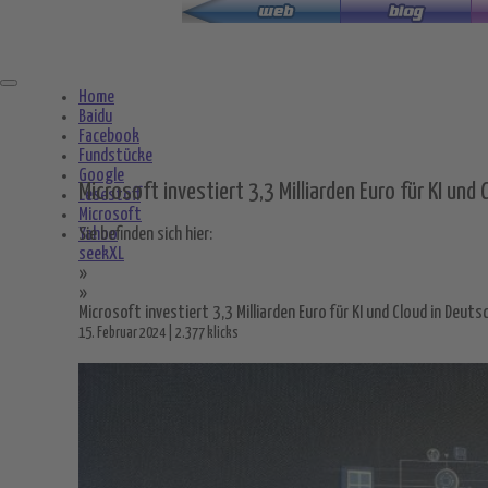
Zum
Hauptinhalt
springen
Home
Baidu
Facebook
Fundstücke
Google
Microsoft investiert 3,3 Milliarden Euro für KI und
Lesestoff
Microsoft
Yahoo
Sie befinden sich hier:
seekXL
»
»
Microsoft investiert 3,3 Milliarden Euro für KI und Cloud in Deuts
15. Februar 2024 | 2.377 klicks