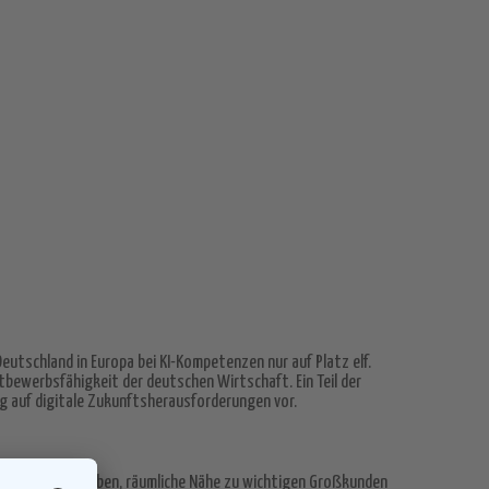
Deutschland in Europa bei KI-Kompetenzen nur auf Platz elf.
ttbewerbsfähigkeit der deutschen Wirtschaft. Ein Teil der
ung auf digitale Zukunftsherausforderungen vor.
Microsofts Bestreben, räumliche Nähe zu wichtigen Großkunden