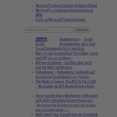
Microsofts Investitionen in Deutschland
Microsofts strategische Expansion in
NRW
Fazit zu Microsoft Investitionen
Populär
Kommentare
Social
Archiv
Bookmarking: Was sind
Social Bookmarks?
8.123.090 klicks
Was ist ein Screenshot? (Erstellen, Tools
und API’s)
6.124.729 klicks
Mittwochsabend – Ein Blog über Gott
und die Welt
368.863 klicks
Hakenkreuz – Hakenkreuz Gebäude auf
Google Earth entdeckt
219.755 klicks
The Nomssi Viewer, PasJPEG & PaszZLIB
– Nostalgie im DOS Bereich
199.847 klicks
Diese Google Maps Neuheiten sollte man
sich nicht entgehen lassen
Mihael sagt:
"Das Feature für die Bahn ist echt toll. Da kann
man sich ja Mal wieder i ..."
Welt-Emoji-Tag: Google hat ein Geschenk