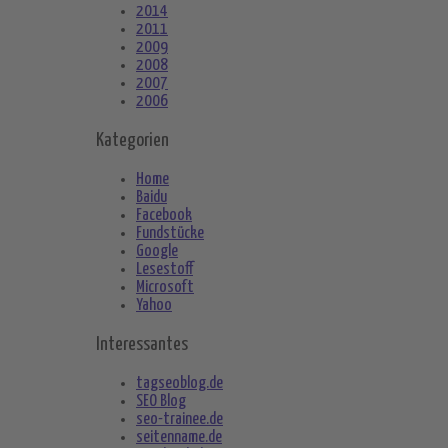
2014
2011
2009
2008
2007
2006
Kategorien
Home
Baidu
Facebook
Fundstücke
Google
Lesestoff
Microsoft
Yahoo
Interessantes
tagseoblog.de
SEO Blog
seo-trainee.de
seitenname.de