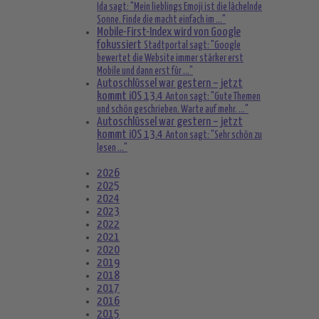
Ida sagt: "Mein lieblings Emoji ist die lächelnde
Sonne. Finde die macht einfach im ..."
Mobile-First-Index wird von Google
fokussiert
Stadtportal sagt: "Google
bewertet die Website immer stärker erst
Mobile und dann erst für ..."
Autoschlüssel war gestern – jetzt
kommt iOS 13.4
Anton sagt: "Gute Themen
und schön geschrieben. Warte auf mehr. ..."
Autoschlüssel war gestern – jetzt
kommt iOS 13.4
Anton sagt: "Sehr schön zu
lesen ..."
2026
2025
2024
2023
2022
2021
2020
2019
2018
2017
2016
2015