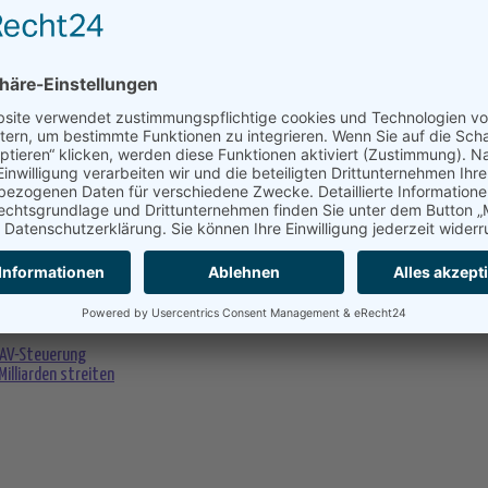
herzustellen. Dieser Schritt wird nicht nur die Effizienz durch reduzierte Da
rum für digitale Infrastruktur und Technologie stärken. Auch die Rhein-Main-
gion Rhein-Main weiter ausgebaut wird. Die Präsenz des großen Internet-Kno
gen Punkt für die Datenverarbeitung in Deutschland.
ident
Hendrik Wüst
bewertet Microsofts Investition als ein starkes Signal f
der Region. Diese Investitionsentscheidung spiegelt das Vertrauen in die deu
t Investitionen
 Euro in Deutschland markiert einen Wendepunkt für die technologische Lands
 Europa. Durch die Erweiterung der Cloud- und KI-Kapazitäten, gepaart mit 
nd.
t AV-Steuerung
illiarden streiten