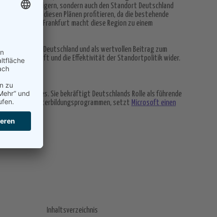
tenlaufzeiten steigern, sondern auch den Standort Deutschland
Region wird von diesen Plänen profitieren, da die bestehende
tens DE-CIX in Frankfurt macht diese Region zu einem
ür den Standort Deutschland und als wertvollen Beitrag zum
tsche Wirtschaft und die Effektivität der Standortpolitik wider.
chaft des Landes. Sie bekräftigt Deutschlands Rolle als führende
umfangreichen Weiterbildungsprogrammen, setzt
Microsoft einen
Inhaltsverzeichnis