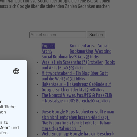
 von Manipulationsversuchen bei Google die Rede ist. So sollen
ll muss sich Google über die sinkenden Zahlen Gedanken machen
gement
Populär
Kommentare
Social
Archiv
Bookmarking: Was sind
Social Bookmarks?
8.141.293 klicks
Was ist ein Screenshot? (Erstellen, Tools
und API’s)
6.140.509 klicks
Mittwochsabend – Ein Blog über Gott
und die Welt
370.311 klicks
Hakenkreuz – Hakenkreuz Gebäude auf
Google Earth entdeckt
219.768 klicks
The Nomssi Viewer, PasJPEG & PaszZLIB
– Nostalgie im DOS Bereich
200.741 klicks
Diese Google Maps Neuheiten sollte man
sich nicht entgehen lassen
Mihael sagt:
"Das Feature für die Bahn ist echt toll. Da kann
man sich ja Mal wieder i ..."
Welt-Emoji-Tag: Google hat ein Geschenk