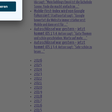
Ida sagt: "Mein lieblings Emoji ist die lächelnde
Sonne. Finde die macht einfach im ..."
Mobile-First-Index wird von Google
fokussiert
Stadtportal sagt: "Google
bewertet die Website immer stärker erst
Mobile und dann erst für ..."
Autoschlüssel war gestern – jetzt
kommt iOS 13.4
Anton sagt: "Gute Themen
und schön geschrieben. Warte auf mehr. ..."
Autoschlüssel war gestern – jetzt
kommt iOS 13.4
Anton sagt: "Sehr schön zu
lesen ..."
2026
2025
2024
2023
2022
2021
2020
2019
2018
2017
2016
2015