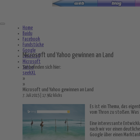
Zum
Hauptinhalt
springen
Home
Baidu
Facebook
Fundstücke
Google
Microsoft und Yahoo gewinnen an Land
Lesestoff
Microsoft
Yahoo
Sie befinden sich hier:
seekXL
»
»
Microsoft und Yahoo gewinnen an Land
7. Juli 2015 | 17.962 klicks
Es ist ein Thema, das eige
vom Thron zu stoßen. Was au
Eine interessante Entwicklu
nach wir vor einen deutlich
Google über einen Marktante