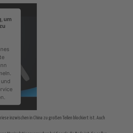
g, um
zu
ines
te
ann
meln.
h und
rvice
en.
ese inzwischen in China zu großen Teilen blockiert ist. Auch