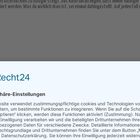
 an Alternativen zu Google steigt. Das kann daran liegen, dass immer häufiger
iert werden. Was da wirklich dran ist, sei einmal dahingestellt. Auf jeden Fa
powered by
Usercentrics Consent Mana
Platform
&
eRecht24