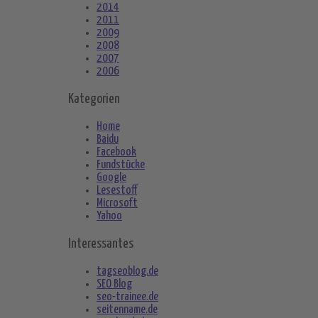
2014
2011
2009
2008
2007
2006
Kategorien
Home
Baidu
Facebook
Fundstücke
Google
Lesestoff
Microsoft
Yahoo
Interessantes
tagseoblog.de
SEO Blog
seo-trainee.de
seitenname.de