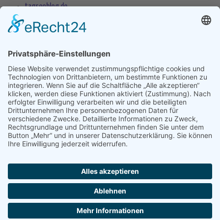
tagseoblog.de
SEO Blog
seo-trainee.de
seitenname.de
seo-book.de
seokratie.de
Tags
App
Android
Datenschutz
Android Phone
Apple
Anwendung
Betriebssystem
Entwicklung
Internet
Social
Google Handy
Plattform
Smartphone
Wettbewerb
Übernahme
Copyright 2004 - 2026 by
seek
XL
- Die Meta Suchmaschine -
Impressum
-