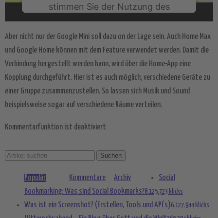
stimmen Sie der Nutzung des
Service zu, um dieses Video
anzusehen.
Aber nicht nur der Google Mini soll dazu on der Lage sein. Auch Home Max
und Google Home können mit dem Feature verwendet werden. Damit die
Mehr Informationen
Verbindung hergestellt werden kann, wird über die Home-App eine
Kopplung durchgeführt. Hier ist es auch möglich, verschiedene Geräte zu
Akzeptieren
einer Gruppe zusammenzustellen. So lassen sich Musik und Sound
powered by
Usercentrics Consent
beispielsweise sogar auf verschiedene Räume verteilen.
Management Platform
&
eRecht24
Kommentarfunktion ist deaktiviert
Populär
Kommentare
Archiv
Social
Bookmarking: Was sind Social Bookmarks?
8.125.723 klicks
Was ist ein Screenshot? (Erstellen, Tools und API’s)
6.127.944 klicks