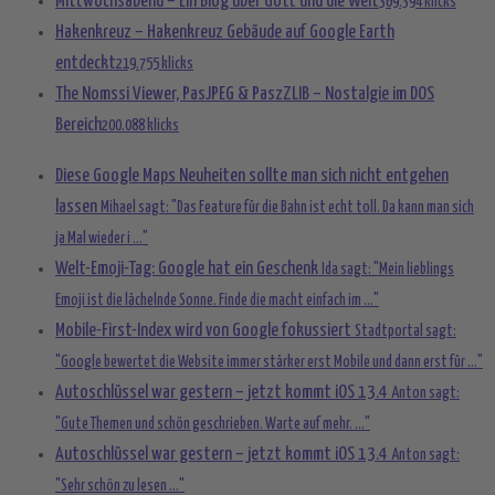
Mittwochsabend – Ein Blog über Gott und die Welt
369.394 klicks
Hakenkreuz – Hakenkreuz Gebäude auf Google Earth
entdeckt
219.755 klicks
The Nomssi Viewer, PasJPEG & PaszZLIB – Nostalgie im DOS
Bereich
200.088 klicks
Diese Google Maps Neuheiten sollte man sich nicht entgehen
lassen
Mihael sagt: "Das Feature für die Bahn ist echt toll. Da kann man sich
ja Mal wieder i ..."
Welt-Emoji-Tag: Google hat ein Geschenk
Ida sagt: "Mein lieblings
Emoji ist die lächelnde Sonne. Finde die macht einfach im ..."
Mobile-First-Index wird von Google fokussiert
Stadtportal sagt:
"Google bewertet die Website immer stärker erst Mobile und dann erst für ..."
Autoschlüssel war gestern – jetzt kommt iOS 13.4
Anton sagt:
"Gute Themen und schön geschrieben. Warte auf mehr. ..."
Autoschlüssel war gestern – jetzt kommt iOS 13.4
Anton sagt:
"Sehr schön zu lesen ..."