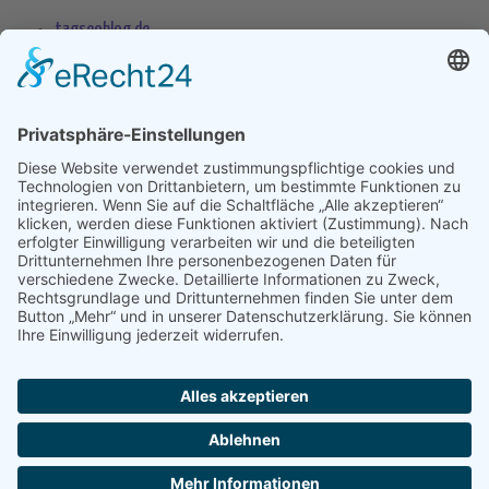
tagseoblog.de
SEO Blog
seo-trainee.de
seitenname.de
seo-book.de
seokratie.de
Tags
App
Android
Datenschutz
Android Phone
Apple
Anwendung
Betriebssystem
Entwicklung
Internet
Social
Google Handy
Plattform
Smartphone
Wettbewerb
Übernahme
Copyright 2004 - 2026 by
seek
XL
- Die Meta Suchmaschine -
Impressum
-