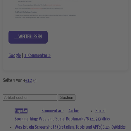
... WEITERLESEN
Google
|
1 Kommentar »
Seite 4 von 4
«
1
2
3
4
Populär
Kommentare
Archiv
Social
Bookmarking: Was sind Social Bookmarks?
8.121.913 klicks
Was ist ein Screenshot? (Erstellen, Tools und API’s)
6.123.698 klicks