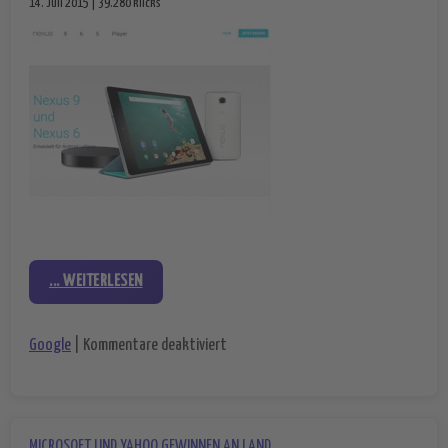
14. Juli 2015 | 39.280 klicks
... WEITERLESEN
für Google – neue Smartphones sind i
Google
|
Kommentare deaktiviert
MICROSOFT UND YAHOO GEWINNEN AN LAND