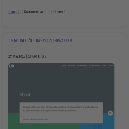
für Microsoft und Yahoo gewinnen an
Google
|
Kommentare deaktiviert
DIE GOOGLE I/O – DAS IST ZU ERWARTEN
27. Mai 2015 | 14.604 klicks