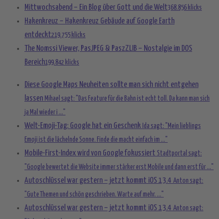
Mittwochsabend – Ein Blog über Gott und die Welt
368.856 klicks
Hakenkreuz – Hakenkreuz Gebäude auf Google Earth
entdeckt
219.755 klicks
The Nomssi Viewer, PasJPEG & PaszZLIB – Nostalgie im DOS
Bereich
199.842 klicks
Diese Google Maps Neuheiten sollte man sich nicht entgehen
lassen
Mihael sagt: "Das Feature für die Bahn ist echt toll. Da kann man sich
ja Mal wieder i ..."
Welt-Emoji-Tag: Google hat ein Geschenk
Ida sagt: "Mein lieblings
Emoji ist die lächelnde Sonne. Finde die macht einfach im ..."
Mobile-First-Index wird von Google fokussiert
Stadtportal sagt:
"Google bewertet die Website immer stärker erst Mobile und dann erst für ..."
Autoschlüssel war gestern – jetzt kommt iOS 13.4
Anton sagt:
"Gute Themen und schön geschrieben. Warte auf mehr. ..."
Autoschlüssel war gestern – jetzt kommt iOS 13.4
Anton sagt: