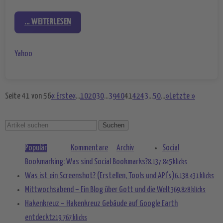
... WEITERLESEN
Yahoo
Seite 41 von 56
« Erste
«
...
10
20
30
...
39
40
41
42
43
...
50
...
»
Letzte »
Populär
Kommentare
Archiv
Social
Bookmarking: Was sind Social Bookmarks?
8.137.845 klicks
Was ist ein Screenshot? (Erstellen, Tools und API’s)
6.138.431 klicks
Mittwochsabend – Ein Blog über Gott und die Welt
369.828 klicks
Hakenkreuz – Hakenkreuz Gebäude auf Google Earth
entdeckt
219.767 klicks