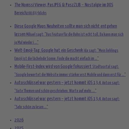
The Nomssi Viewer, PasJPEG & PaszZLIB – Nostalgie im DOS
Bereich
200.637 klicks
Diese Google Maps Neuheiten sollte man sich nicht entgehen
lassen
Mihael sagt: "Das Feature für die Bahn ist echt toll. Da kann man sich
ja Mal wieder i ..."
Welt-Emoji-Tag: Google hat ein Geschenk
Ida sagt: "Mein lieblings
Emoji ist die lächelnde Sonne. Finde die macht einfach im ..."
Mobile-First-Index wird von Google fokussiert
Stadtportal sagt:
"Google bewertet die Website immer stärker erst Mobile und dann erst für ..."
Autoschlüssel war gestern – jetzt kommt iOS 13.4
Anton sagt:
"Gute Themen und schön geschrieben. Warte auf mehr. ..."
Autoschlüssel war gestern – jetzt kommt iOS 13.4
Anton sagt:
"Sehr schön zu lesen ..."
2026
2025