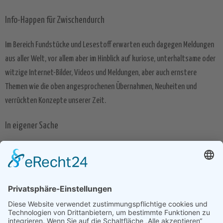
Info-Happen für Zwischendurch
Im Bereich Fundstücke und Lesestoff erwarten euch dagegen Meldungen
aus aller Welt, vor allem aber im Hinblick auf kuriose, unterhaltsame oder
witzige Internet-Bilder, Videos und Meldungen, aber auch ernstere
Themen wie die oben angesprochenen Übernahmen, Neuheiten und
verrückten Konzepte unserer Zeit.
In eigener Sache
Natürlich sind wir teilweise auch in eigener Sache unterwegs und
informieren euch im Bereich Corporate über mögliche anstehende
Wartungsarbeiten oder Neuheiten unser Angebote. Wer stattdessen
lieber englischsprachige News lesen möchte, wird im Bereich Englisch
Search Engine News fündig.