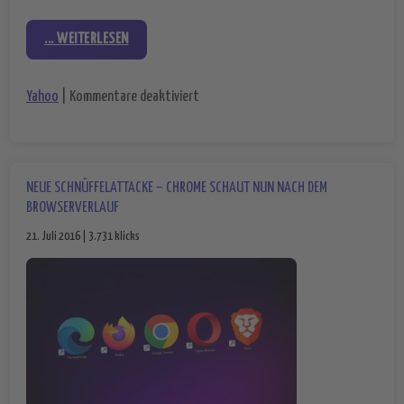
... WEITERLESEN
für Yahoo (endlich) verkauft – der Krimi
Yahoo
|
Kommentare deaktiviert
NEUE SCHNÜFFELATTACKE – CHROME SCHAUT NUN NACH DEM
BROWSERVERLAUF
21. Juli 2016 | 3.731 klicks