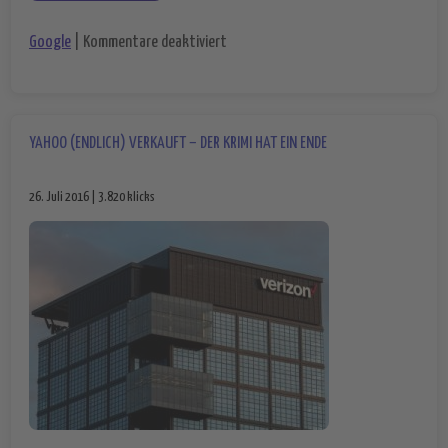
für Google Chromecast-Sticks komme
Google
|
Kommentare deaktiviert
YAHOO (ENDLICH) VERKAUFT – DER KRIMI HAT EIN ENDE
26. Juli 2016 | 3.820 klicks