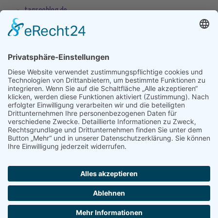
tagseoblog.de
SEO Blog
seo-trainee.de
seitenname.de
seo-book.de
seokratie.de
Tags
App
Android
Datenschutz
Android Phone
Apple
Anwendung
Betriebssystem
Entwicklung
Internet
Social
Google Handy
Plattform
Smartphone
Wettbewerb
Übernahme
Copyright 2004 - 2026 by
seek
XL
- Die Meta Suchmaschine -
Impressum
-