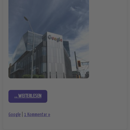
... WEITERLESEN
Google
|
1 Kommentar »