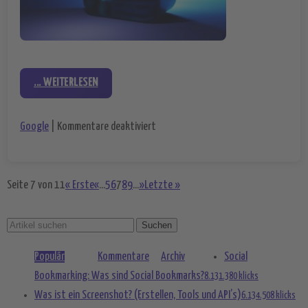
... WEITERLESEN
für Neue Klage gegen Google – Getty
Google
|
Kommentare deaktiviert
Seite 7 von 11
« Erste
«
...
5
6
7
8
9
...
»
Letzte »
Populär
Kommentare
Archiv
Social
Bookmarking: Was sind Social Bookmarks?
8.131.380 klicks
Was ist ein Screenshot? (Erstellen, Tools und API’s)
6.134.508 klicks