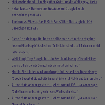
Mittwochsabend – Ein Blog über Gott und die Welt
369.593 klicks
Hakenkreuz – Hakenkreuz Gebäude auf Google Earth
entdeckt
219.760 klicks
The Nomssi Viewer, PasJPEG & PaszZLIB – Nostalgie im DOS
Bereich
200.492 klicks
Diese Google Maps Neuheiten sollte man sich nicht entgehen
lassen
Mihael sagt: "Das Feature für die Bahn ist echt toll. Da kann man sich
ja Mal wieder i ..."
Welt-Emoji-Tag: Google hat ein Geschenk
Ida sagt: "Mein lieblings
Emoji ist die lächelnde Sonne. Finde die macht einfach im ..."
Mobile-First-Index wird von Google fokussiert
Stadtportal sagt:
"Google bewertet die Website immer stärker erst Mobile und dann erst für ..."
Autoschlüssel war gestern – jetzt kommt iOS 13.4
Anton sagt:
"Gute Themen und schön geschrieben. Warte auf mehr. ..."
Autoschlüssel war gestern – jetzt kommt iOS 13.4
Anton sagt: