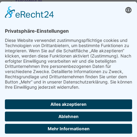
tagseoblog.de
SEO Blog
seo-trainee.de
seitenname.de
seo-book.de
seokratie.de
Tags
App
Android
Datenschutz
Android Phone
Apple
Anwendung
Betriebssystem
Entwicklung
Internet
Social
Google Handy
Plattform
Smartphone
Wettbewerb
Übernahme
Copyright 2004 - 2026 by
seek
XL
- Die Meta Suchmaschine -
Impressum
-
Datenschutz