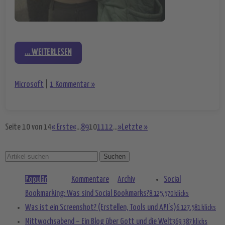
... WEITERLESEN
Microsoft
|
1 Kommentar »
Seite 10 von 14
« Erste
«
...
8
9
10
11
12
...
»
Letzte »
Populär
Kommentare
Archiv
Social
Bookmarking: Was sind Social Bookmarks?
8.125.570 klicks
Was ist ein Screenshot? (Erstellen, Tools und API’s)
6.127.581 klicks
Mittwochsabend – Ein Blog über Gott und die Welt
369.387 klicks