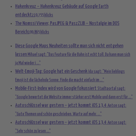
Hakenkreuz – Hakenkreuz Gebäude auf Google Earth
entdeckt
219.755 klicks
The Nomssi Viewer, PasJPEG & PaszZLIB – Nostalgie im DOS
Bereich
199.865 klicks
Diese Google Maps Neuheiten sollte man sich nicht entgehen
lassen
Mihael sagt: "Das Feature für die Bahn ist echt toll. Da kann man sich
ja Mal wieder i ..."
Welt-Emoji-Tag: Google hat ein Geschenk
Ida sagt: "Mein lieblings
Emoji ist die lächelnde Sonne. Finde die macht einfach im ..."
Mobile-First-Index wird von Google fokussiert
Stadtportal sagt:
"Google bewertet die Website immer stärker erst Mobile und dann erst für ..."
Autoschlüssel war gestern – jetzt kommt iOS 13.4
Anton sagt:
"Gute Themen und schön geschrieben. Warte auf mehr. ..."
Autoschlüssel war gestern – jetzt kommt iOS 13.4
Anton sagt:
"Sehr schön zu lesen ..."