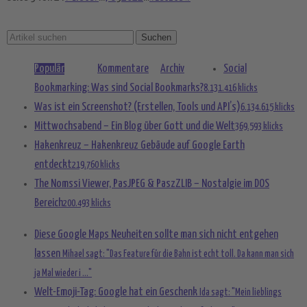
Populär
Kommentare
Archiv
Social
Bookmarking: Was sind Social Bookmarks?
8.131.416 klicks
Was ist ein Screenshot? (Erstellen, Tools und API’s)
6.134.615 klicks
Mittwochsabend – Ein Blog über Gott und die Welt
369.593 klicks
Hakenkreuz – Hakenkreuz Gebäude auf Google Earth
entdeckt
219.760 klicks
The Nomssi Viewer, PasJPEG & PaszZLIB – Nostalgie im DOS
Bereich
200.493 klicks
Diese Google Maps Neuheiten sollte man sich nicht entgehen
lassen
Mihael sagt: "Das Feature für die Bahn ist echt toll. Da kann man sich
ja Mal wieder i ..."
Welt-Emoji-Tag: Google hat ein Geschenk
Ida sagt: "Mein lieblings