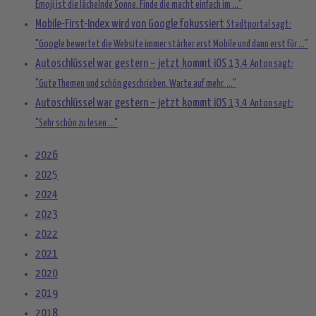
Emoji ist die lächelnde Sonne. Finde die macht einfach im ..."
Mobile-First-Index wird von Google fokussiert
Stadtportal sagt:
"Google bewertet die Website immer stärker erst Mobile und dann erst für ..."
Autoschlüssel war gestern – jetzt kommt iOS 13.4
Anton sagt:
"Gute Themen und schön geschrieben. Warte auf mehr. ..."
Autoschlüssel war gestern – jetzt kommt iOS 13.4
Anton sagt:
"Sehr schön zu lesen ..."
2026
2025
2024
2023
2022
2021
2020
2019
2018