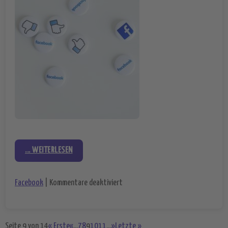
... WEITERLESEN
für Banken-Kooperation als Lösung
Facebook
|
Kommentare deaktiviert
Seite 9 von 14
« Erste
«
...
7
8
9
10
11
...
»
Letzte »