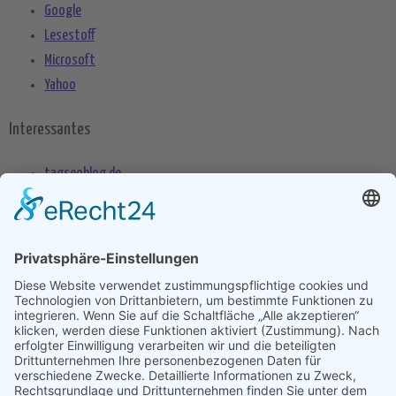
Google
Lesestoff
Microsoft
Yahoo
Interessantes
tagseoblog.de
SEO Blog
seo-trainee.de
seitenname.de
seo-book.de
seokratie.de
Tags
App
Android
Datenschutz
Android Phone
Apple
Anwendung
Betriebssystem