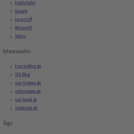
Fundstücke
Google
Lesestoff
Microsoft
Yahoo
Interessantes
tagseoblog.de
SEO Blog
seo-trainee.de
seitenname.de
seo-book.de
seokratie.de
Tags