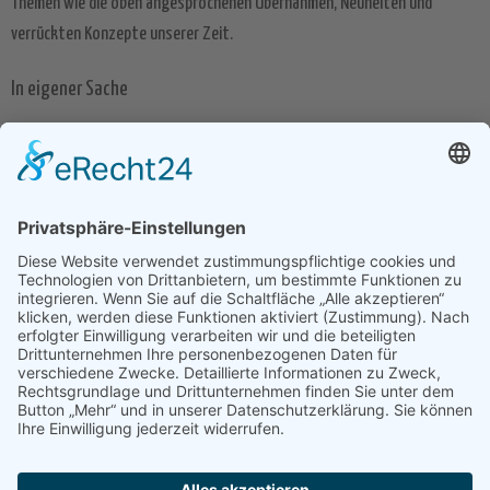
Themen wie die oben angesprochenen Übernahmen, Neuheiten und
verrückten Konzepte unserer Zeit.
In eigener Sache
Natürlich sind wir teilweise auch in eigener Sache unterwegs und
informieren euch im Bereich Corporate über mögliche anstehende
Wartungsarbeiten oder Neuheiten unser Angebote. Wer stattdessen
lieber englischsprachige News lesen möchte, wird im Bereich Englisch
Search Engine News fündig.
Was es auch ist – wir wünschen euch viel Spaß im Blog von seekXL und
freuen uns über euer Feedback in den Kommentaren. Ihr habt Themen-
Wünsche? Ihr wollt mehr über ein bestimmtes Unternehmen wissen? Ihr
wollt noch mehr kontroverse Diskussionen und andersartige News?
Perfekt! Teilt es uns mit und wir werden unser Bestes geben, um unsere
News noch weiter in eure Richtung zu entwickeln.