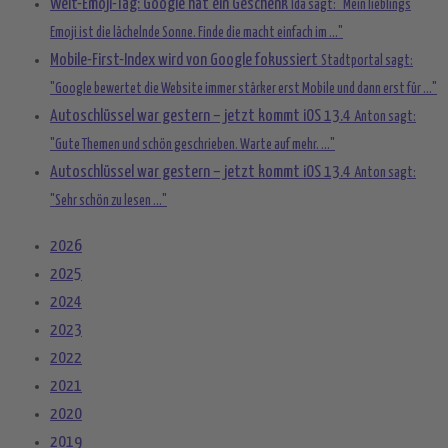
Welt-Emoji-Tag: Google hat ein Geschenk
Ida sagt: "Mein lieblings
Emoji ist die lächelnde Sonne. Finde die macht einfach im ..."
Mobile-First-Index wird von Google fokussiert
Stadtportal sagt:
"Google bewertet die Website immer stärker erst Mobile und dann erst für ..."
Autoschlüssel war gestern – jetzt kommt iOS 13.4
Anton sagt:
"Gute Themen und schön geschrieben. Warte auf mehr. ..."
Autoschlüssel war gestern – jetzt kommt iOS 13.4
Anton sagt:
"Sehr schön zu lesen ..."
2026
2025
2024
2023
2022
2021
2020
2019