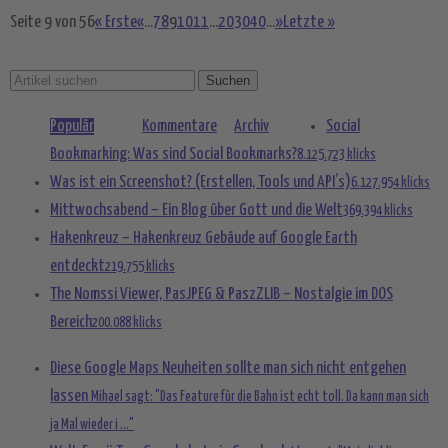
Seite 9 von 56
« Erste
«
...
7
8
9
10
11
...
20
30
40
...
»
Letzte »
Populär
Kommentare
Archiv
Social
Bookmarking: Was sind Social Bookmarks?
8.125.723 klicks
Was ist ein Screenshot? (Erstellen, Tools und API’s)
6.127.954 klicks
Mittwochsabend – Ein Blog über Gott und die Welt
369.394 klicks
Hakenkreuz – Hakenkreuz Gebäude auf Google Earth
entdeckt
219.755 klicks
The Nomssi Viewer, PasJPEG & PaszZLIB – Nostalgie im DOS
Bereich
200.088 klicks
Diese Google Maps Neuheiten sollte man sich nicht entgehen
lassen
Mihael sagt: "Das Feature für die Bahn ist echt toll. Da kann man sich
ja Mal wieder i ..."