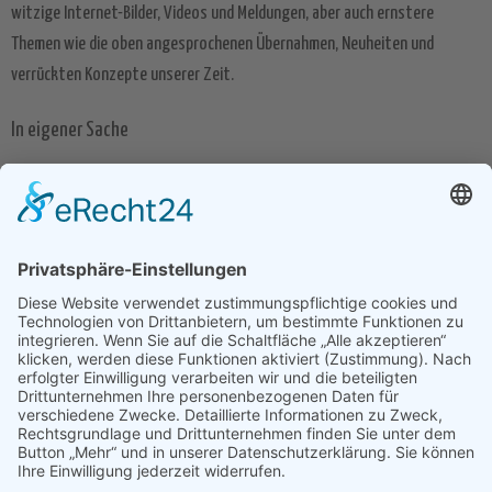
witzige Internet-Bilder, Videos und Meldungen, aber auch ernstere
Themen wie die oben angesprochenen Übernahmen, Neuheiten und
verrückten Konzepte unserer Zeit.
In eigener Sache
Natürlich sind wir teilweise auch in eigener Sache unterwegs und
informieren euch im Bereich Corporate über mögliche anstehende
Wartungsarbeiten oder Neuheiten unser Angebote. Wer stattdessen
lieber englischsprachige News lesen möchte, wird im Bereich Englisch
Search Engine News fündig.
Was es auch ist – wir wünschen euch viel Spaß im Blog von seekXL und
freuen uns über euer Feedback in den Kommentaren. Ihr habt Themen-
Wünsche? Ihr wollt mehr über ein bestimmtes Unternehmen wissen? Ihr
wollt noch mehr kontroverse Diskussionen und andersartige News?
Perfekt! Teilt es uns mit und wir werden unser Bestes geben, um unsere