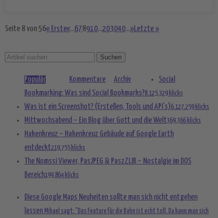
Seite 8 von 56
« Erste
«
...
6
7
8
9
10
...
20
30
40
...
»
Letzte »
Populär
Kommentare
Archiv
Social
Bookmarking: Was sind Social Bookmarks?
8.125.329 klicks
Was ist ein Screenshot? (Erstellen, Tools und API’s)
6.127.259 klicks
Mittwochsabend – Ein Blog über Gott und die Welt
369.366 klicks
Hakenkreuz – Hakenkreuz Gebäude auf Google Earth
entdeckt
219.755 klicks
The Nomssi Viewer, PasJPEG & PaszZLIB – Nostalgie im DOS
Bereich
199.864 klicks
Diese Google Maps Neuheiten sollte man sich nicht entgehen
lassen
Mihael sagt: "Das Feature für die Bahn ist echt toll. Da kann man sich