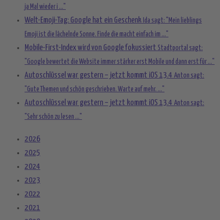
ja Mal wieder i ..."
Welt-Emoji-Tag: Google hat ein Geschenk
Ida sagt: "Mein lieblings
Emoji ist die lächelnde Sonne. Finde die macht einfach im ..."
Mobile-First-Index wird von Google fokussiert
Stadtportal sagt:
"Google bewertet die Website immer stärker erst Mobile und dann erst für ..."
Autoschlüssel war gestern – jetzt kommt iOS 13.4
Anton sagt:
"Gute Themen und schön geschrieben. Warte auf mehr. ..."
Autoschlüssel war gestern – jetzt kommt iOS 13.4
Anton sagt:
"Sehr schön zu lesen ..."
2026
2025
2024
2023
2022
2021