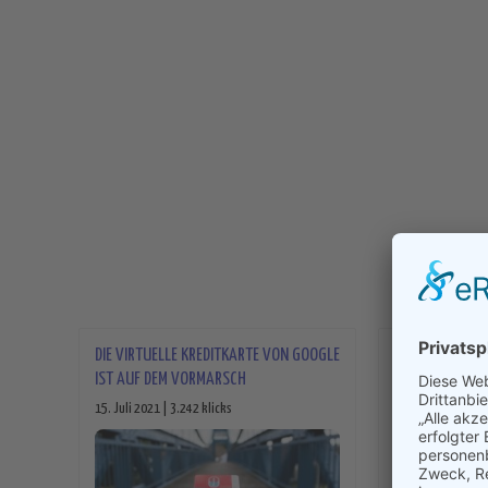
DIE VIRTUELLE KREDITKARTE VON GOOGLE
MEHR INFORMA
IST AUF DEM VORMARSCH
GOOGLE PIXEL 
15. Juli 2021 | 3.242 klicks
9. Juli 2021 | 3.07