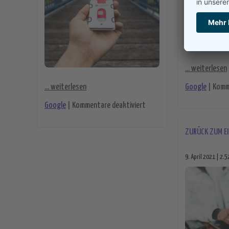
... weiterlesen
... weiterlesen
Google
|
Komm
für Die virtuelle Kreditkart
Google
|
Kommentare deaktiviert
ZURÜCK ZUM E
9. April 2021 | 2.5