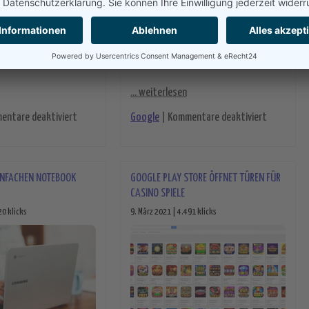
... weiterlesen
für Mehr Informationen zum neuen Google Pixel 6
für Androi
entare deaktiviert
Google
|
Kommentare deaktiviert
e von Google ist auf dem Vormarsch
INFACHEN NOTEBOOK
GOOGLE PLAY STORE ÖFFNET TÜREN FÜR
CASINO SPIELE
20 klicks
9. März 2021 | 4.491 klicks