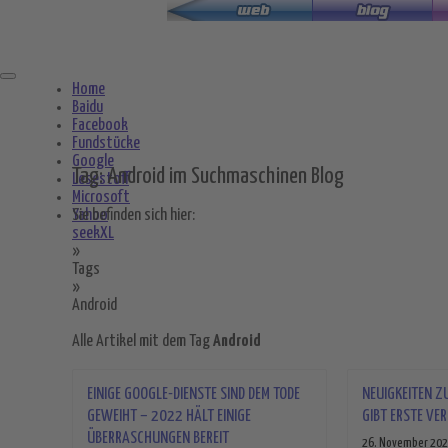
Zum
Hauptinhalt
springen
Home
Baidu
Facebook
Fundstücke
Google
Tag: Android im Suchmaschinen Blog
Lesestoff
Microsoft
Yahoo
Sie befinden sich hier:
seekXL
»
Tags
»
Android
Alle Artikel mit dem Tag
Android
EINIGE GOOGLE-DIENSTE SIND DEM TODE
NEUIGKEITEN Z
GEWEIHT – 2022 HÄLT EINIGE
GIBT ERSTE V
ÜBERRASCHUNGEN BEREIT
26. November 2021