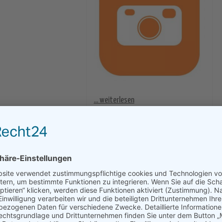
... weiterlesen
für Altern
Google
|
Kommentare deaktiviert
TIONEN ZUM NEUEN
ANDROID 12 STARTET DURCH
6
5 klicks
21. Mai 2021 | 2.404 klicks