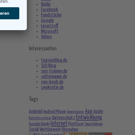
Baidu
Facebook
Fundstücke
Google
Lesestoff
Microsoft
Yahoo
Interessantes
d 12 startet durch
tagseoblog.de
SEO Blog
seo-trainee.de
seitenname.de
seo-book.de
seokratie.de
Tags
App
Android
Android Phone
Apple
Anwendung
Entwicklung
Datenschutz
Betriebssystem
Internet
Google Handy
Plattform
Smartphone
Social
Wettbewerb
Übernahme