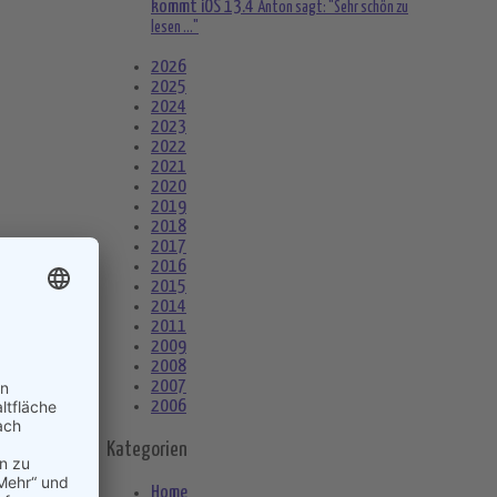
kommt iOS 13.4
Anton sagt: "Sehr schön zu
lesen ..."
2026
2025
2024
2023
2022
2021
2020
2019
2018
2017
ative zu Google Fotos – es gibt Lösungen
2016
2015
2014
2011
2009
2008
2007
2006
Kategorien
Home