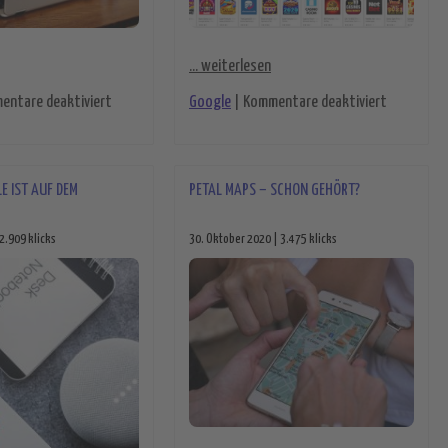
... weiterlesen
für Zurück zum einfachen Notebook
für Google
entare deaktiviert
Google
|
Kommentare deaktiviert
E IST AUF DEM
PETAL MAPS – SCHON GEHÖRT?
2.909 klicks
30. Oktober 2020 | 3.475 klicks