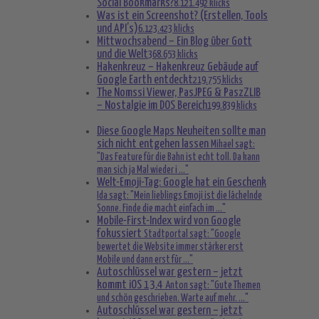
Social Bookmarks?
8.121.492 klicks
Was ist ein Screenshot? (Erstellen, Tools
und API’s)
6.123.423 klicks
Mittwochsabend – Ein Blog über Gott
und die Welt
368.653 klicks
Hakenkreuz – Hakenkreuz Gebäude auf
Google Earth entdeckt
219.755 klicks
The Nomssi Viewer, PasJPEG & PaszZLIB
– Nostalgie im DOS Bereich
199.839 klicks
Diese Google Maps Neuheiten sollte man
sich nicht entgehen lassen
Mihael sagt:
"Das Feature für die Bahn ist echt toll. Da kann
Design für den Google Play Store – darauf können sich Nutzer freuen
mutungen
man sich ja Mal wieder i ..."
Welt-Emoji-Tag: Google hat ein Geschenk
Ida sagt: "Mein lieblings Emoji ist die lächelnde
Sonne. Finde die macht einfach im ..."
Mobile-First-Index wird von Google
fokussiert
Stadtportal sagt: "Google
bewertet die Website immer stärker erst
Mobile und dann erst für ..."
Autoschlüssel war gestern – jetzt
kommt iOS 13.4
Anton sagt: "Gute Themen
und schön geschrieben. Warte auf mehr. ..."
Autoschlüssel war gestern – jetzt