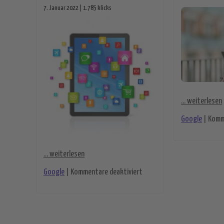
7. Januar 2022 | 1.785 klicks
... weiterlesen
Google
|
Komm
... weiterlesen
für Einige Google-Dienste s
Google
|
Kommentare deaktiviert