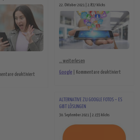
22. Oktober 2021 | 2.837 klicks
... weiterlesen
für Neues 
Google
|
Kommentare deaktiviert
für Neuigkeiten zum Google Pixel 6a – es gibt erste Ver
entare deaktiviert
ALTERNATIVE ZU GOOGLE FOTOS – ES
GIBT LÖSUNGEN
ind dem Tode geweiht – 2022 hält einige Überraschungen bereit
30. September 2021 | 2.155 klicks